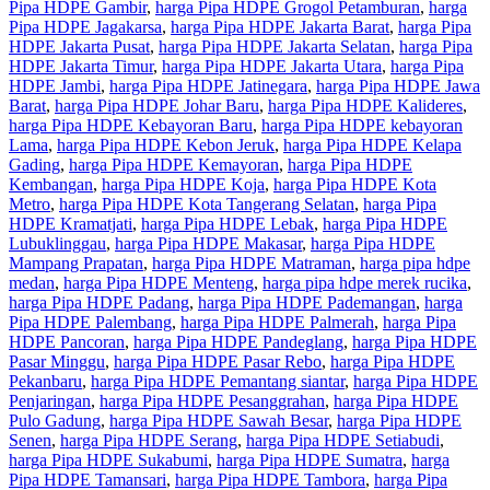
Pipa HDPE Gambir
,
harga Pipa HDPE Grogol Petamburan
,
harga
Pipa HDPE Jagakarsa
,
harga Pipa HDPE Jakarta Barat
,
harga Pipa
HDPE Jakarta Pusat
,
harga Pipa HDPE Jakarta Selatan
,
harga Pipa
HDPE Jakarta Timur
,
harga Pipa HDPE Jakarta Utara
,
harga Pipa
HDPE Jambi
,
harga Pipa HDPE Jatinegara
,
harga Pipa HDPE Jawa
Barat
,
harga Pipa HDPE Johar Baru
,
harga Pipa HDPE Kalideres
,
harga Pipa HDPE Kebayoran Baru
,
harga Pipa HDPE kebayoran
Lama
,
harga Pipa HDPE Kebon Jeruk
,
harga Pipa HDPE Kelapa
Gading
,
harga Pipa HDPE Kemayoran
,
harga Pipa HDPE
Kembangan
,
harga Pipa HDPE Koja
,
harga Pipa HDPE Kota
Metro
,
harga Pipa HDPE Kota Tangerang Selatan
,
harga Pipa
HDPE Kramatjati
,
harga Pipa HDPE Lebak
,
harga Pipa HDPE
Lubuklinggau
,
harga Pipa HDPE Makasar
,
harga Pipa HDPE
Mampang Prapatan
,
harga Pipa HDPE Matraman
,
harga pipa hdpe
medan
,
harga Pipa HDPE Menteng
,
harga pipa hdpe merek rucika
,
harga Pipa HDPE Padang
,
harga Pipa HDPE Pademangan
,
harga
Pipa HDPE Palembang
,
harga Pipa HDPE Palmerah
,
harga Pipa
HDPE Pancoran
,
harga Pipa HDPE Pandeglang
,
harga Pipa HDPE
Pasar Minggu
,
harga Pipa HDPE Pasar Rebo
,
harga Pipa HDPE
Pekanbaru
,
harga Pipa HDPE Pemantang siantar
,
harga Pipa HDPE
Penjaringan
,
harga Pipa HDPE Pesanggrahan
,
harga Pipa HDPE
Pulo Gadung
,
harga Pipa HDPE Sawah Besar
,
harga Pipa HDPE
Senen
,
harga Pipa HDPE Serang
,
harga Pipa HDPE Setiabudi
,
harga Pipa HDPE Sukabumi
,
harga Pipa HDPE Sumatra
,
harga
Pipa HDPE Tamansari
,
harga Pipa HDPE Tambora
,
harga Pipa