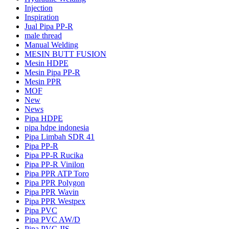
Injection
Inspiration
Jual Pipa PP-R
male thread
Manual Welding
MESIN BUTT FUSION
Mesin HDPE
Mesin Pipa PP-R
Mesin PPR
MOF
New
News
Pipa HDPE
pipa hdpe indonesia
Pipa Limbah SDR 41
Pipa PP-R
Pipa PP-R Rucika
Pipa PP-R Vinilon
Pipa PPR ATP Toro
Pipa PPR Polygon
Pipa PPR Wavin
Pipa PPR Westpex
Pipa PVC
Pipa PVC AW/D
Pipa PVC JIS