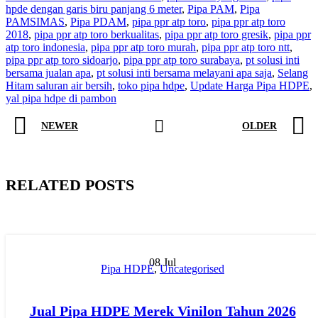
hpde dengan garis biru panjang 6 meter
,
Pipa PAM
,
Pipa
PAMSIMAS
,
Pipa PDAM
,
pipa ppr atp toro
,
pipa ppr atp toro
2018
,
pipa ppr atp toro berkualitas
,
pipa ppr atp toro gresik
,
pipa ppr
atp toro indonesia
,
pipa ppr atp toro murah
,
pipa ppr atp toro ntt
,
pipa ppr atp toro sidoarjo
,
pipa ppr atp toro surabaya
,
pt solusi inti
bersama jualan apa
,
pt solusi inti bersama melayani apa saja
,
Selang
Hitam saluran air bersih
,
toko pipa hdpe
,
Update Harga Pipa HDPE
,
yal pipa hdpe di pambon
NEWER
OLDER
RELATED POSTS
08
Jul
Pipa HDPE
,
Uncategorised
Jual Pipa HDPE Merek Vinilon Tahun 2026