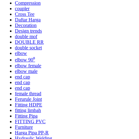
Compression
coupler
Cross Tee
Daftar Harga
Decoration
Design trends
double mof
DOUBLE RR
double socket
elbow
elbow 90⁰
elbow female
elbow male
end cap
end cap
end cap
female thread
Ferurule Joint
Fitting HDPE
fitting limbah
Fitting Pipa
FITTING PVC
Furniture
Harga Pipa PP-R
Hydraulic Welding