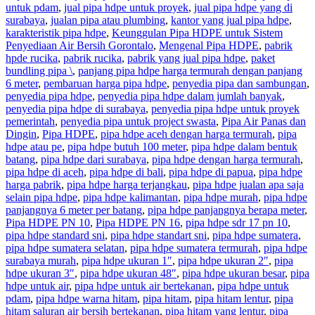
untuk pdam
,
jual pipa hdpe untuk proyek
,
jual pipa hdpe yang di
surabaya
,
jualan pipa atau plumbing
,
kantor yang jual pipa hdpe
,
karakteristik pipa hdpe
,
Keunggulan Pipa HDPE untuk Sistem
Penyediaan Air Bersih Gorontalo
,
Mengenal Pipa HDPE
,
pabrik
hpde rucika
,
pabrik rucika
,
pabrik yang jual pipa hdpe
,
paket
bundling pipa \
,
panjang pipa hdpe harga termurah dengan panjang
6 meter
,
pembaruan harga pipa hdpe
,
penyedia pipa dan sambungan
,
penyedia pipa hdpe
,
penyedia pipa hdpe dalam jumlah banyak
,
penyedia pipa hdpe di surabaya
,
penyedia pipa hdpe untuk proyek
pemerintah
,
penyedia pipa untuk project swasta
,
Pipa Air Panas dan
Dingin
,
Pipa HDPE
,
pipa hdpe aceh dengan harga termurah
,
pipa
hdpe atau pe
,
pipa hdpe butuh 100 meter
,
pipa hdpe dalam bentuk
batang
,
pipa hdpe dari surabaya
,
pipa hdpe dengan harga termurah
,
pipa hdpe di aceh
,
pipa hdpe di bali
,
pipa hdpe di papua
,
pipa hdpe
harga pabrik
,
pipa hdpe harga terjangkau
,
pipa hdpe jualan apa saja
selain pipa hdpe
,
pipa hdpe kalimantan
,
pipa hdpe murah
,
pipa hdpe
panjangnya 6 meter per batang
,
pipa hdpe panjangnya berapa meter
,
Pipa HDPE PN 10
,
Pipa HDPE PN 16
,
pipa hdpe sdr 17 pn 10
,
pipa hdpe standard sni
,
pipa hdpe standart sni
,
pipa hdpe sumatera
,
pipa hdpe sumatera selatan
,
pipa hdpe sumatera termurah
,
pipa hdpe
surabaya murah
,
pipa hdpe ukuran 1″
,
pipa hdpe ukuran 2″
,
pipa
hdpe ukuran 3″
,
pipa hdpe ukuran 48″
,
pipa hdpe ukuran besar
,
pipa
hdpe untuk air
,
pipa hdpe untuk air bertekanan
,
pipa hdpe untuk
pdam
,
pipa hdpe warna hitam
,
pipa hitam
,
pipa hitam lentur
,
pipa
hitam saluran air bersih bertekanan
,
pipa hitam yang lentur
,
pipa