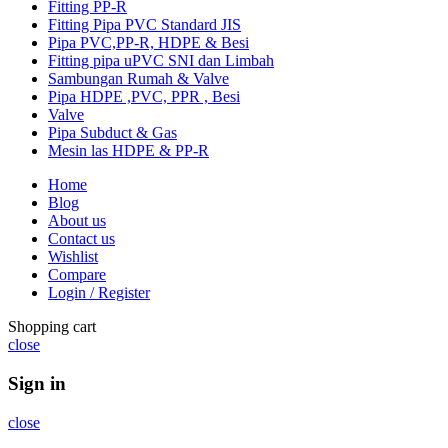
Fitting PP-R
Fitting Pipa PVC Standard JIS
Pipa PVC,PP-R, HDPE & Besi
Fitting pipa uPVC SNI dan Limbah
Sambungan Rumah & Valve
Pipa HDPE ,PVC, PPR , Besi
Valve
Pipa Subduct & Gas
Mesin las HDPE & PP-R
Home
Blog
About us
Contact us
Wishlist
Compare
Login / Register
Shopping cart
close
Sign in
close