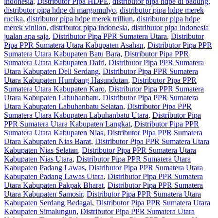
indonesia
,
Distributor Pipa HDPE
,
distributor pipa hdpe di badung
,
distributor pipa hdpe di margomulyo
,
distributor pipa hdpe merek
rucika
,
distributor pipa hdpe merek trilliun
,
distributor pipa hdpe
merek vinilon
,
distributor pipa indonesia
,
distributor pipa indonesia
jualan apa saja
,
Distributor Pipa PPR Sumatera Utara
,
Distributor
Pipa PPR Sumatera Utara Kabupaten Asahan
,
Distributor Pipa PPR
Sumatera Utara Kabupaten Batu Bara
,
Distributor Pipa PPR
Sumatera Utara Kabupaten Dairi
,
Distributor Pipa PPR Sumatera
Utara Kabupaten Deli Serdang
,
Distributor Pipa PPR Sumatera
Utara Kabupaten Humbang Hasundutan
,
Distributor Pipa PPR
Sumatera Utara Kabupaten Karo
,
Distributor Pipa PPR Sumatera
Utara Kabupaten Labuhanbatu
,
Distributor Pipa PPR Sumatera
Utara Kabupaten Labuhanbatu Selatan
,
Distributor Pipa PPR
Sumatera Utara Kabupaten Labuhanbatu Utara
,
Distributor Pipa
PPR Sumatera Utara Kabupaten Langkat
,
Distributor Pipa PPR
Sumatera Utara Kabupaten Nias
,
Distributor Pipa PPR Sumatera
Utara Kabupaten Nias Barat
,
Distributor Pipa PPR Sumatera Utara
Kabupaten Nias Selatan
,
Distributor Pipa PPR Sumatera Utara
Kabupaten Nias Utara
,
Distributor Pipa PPR Sumatera Utara
Kabupaten Padang Lawas
,
Distributor Pipa PPR Sumatera Utara
Kabupaten Padang Lawas Utara
,
Distributor Pipa PPR Sumatera
Utara Kabupaten Pakpak Bharat
,
Distributor Pipa PPR Sumatera
Utara Kabupaten Samosir
,
Distributor Pipa PPR Sumatera Utara
Kabupaten Serdang Bedagai
,
Distributor Pipa PPR Sumatera Utara
Kabupaten Simalungun
,
Distributor Pipa PPR Sumatera Utara