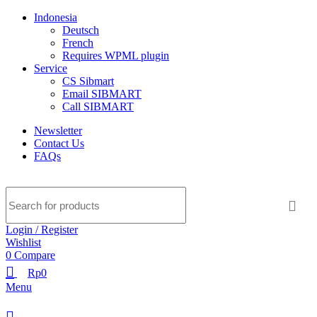
Indonesia
Deutsch
French
Requires WPML plugin
Service
CS Sibmart
Email SIBMART
Call SIBMART
Newsletter
Contact Us
FAQs
Login / Register
Wishlist
0
Compare
Rp
0
Menu