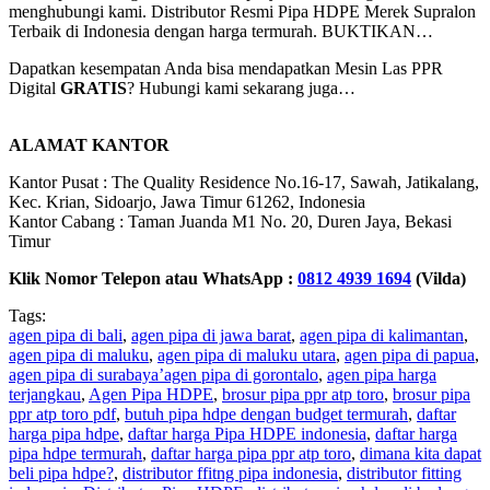
menghubungi kami. Distributor Resmi Pipa HDPE Merek Supralon
Terbaik di Indonesia dengan harga termurah. BUKTIKAN…
Dapatkan kesempatan Anda bisa mendapatkan Mesin Las PPR
Digital
GRATIS
? Hubungi kami sekarang juga…
ALAMAT KANTOR
Kantor Pusat : The Quality Residence No.16-17, Sawah, Jatikalang,
Kec. Krian, Sidoarjo, Jawa Timur 61262, Indonesia
Kantor Cabang : Taman Juanda M1 No. 20, Duren Jaya, Bekasi
Timur
Klik Nomor Telepon atau WhatsApp :
0812 4939 1694
(Vilda)
Tags:
agen pipa di bali
,
agen pipa di jawa barat
,
agen pipa di kalimantan
,
agen pipa di maluku
,
agen pipa di maluku utara
,
agen pipa di papua
,
agen pipa di surabaya’agen pipa di gorontalo
,
agen pipa harga
terjangkau
,
Agen Pipa HDPE
,
brosur pipa ppr atp toro
,
brosur pipa
ppr atp toro pdf
,
butuh pipa hdpe dengan budget termurah
,
daftar
harga pipa hdpe
,
daftar harga Pipa HDPE indonesia
,
daftar harga
pipa hdpe termurah
,
daftar harga pipa ppr atp toro
,
dimana kita dapat
beli pipa hdpe?
,
distributor ffitng pipa indonesia
,
distributor fitting