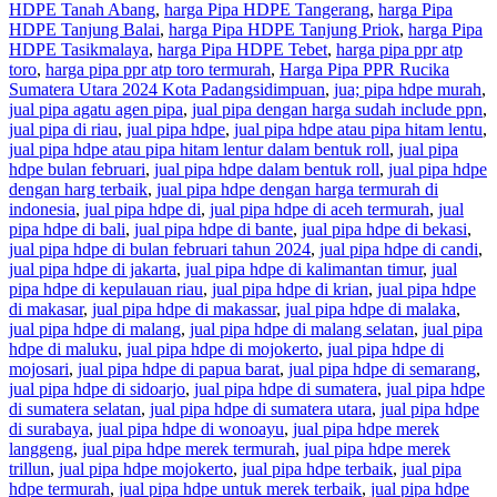
HDPE Tanah Abang
,
harga Pipa HDPE Tangerang
,
harga Pipa
HDPE Tanjung Balai
,
harga Pipa HDPE Tanjung Priok
,
harga Pipa
HDPE Tasikmalaya
,
harga Pipa HDPE Tebet
,
harga pipa ppr atp
toro
,
harga pipa ppr atp toro termurah
,
Harga Pipa PPR Rucika
Sumatera Utara 2024 Kota Padangsidimpuan
,
jua; pipa hdpe murah
,
jual pipa agatu agen pipa
,
jual pipa dengan harga sudah include ppn
,
jual pipa di riau
,
jual pipa hdpe
,
jual pipa hdpe atau pipa hitam lentu
,
jual pipa hdpe atau pipa hitam lentur dalam bentuk roll
,
jual pipa
hdpe bulan februari
,
jual pipa hdpe dalam bentuk roll
,
jual pipa hdpe
dengan harg terbaik
,
jual pipa hdpe dengan harga termurah di
indonesia
,
jual pipa hdpe di
,
jual pipa hdpe di aceh termurah
,
jual
pipa hdpe di bali
,
jual pipa hdpe di bante
,
jual pipa hdpe di bekasi
,
jual pipa hdpe di bulan februari tahun 2024
,
jual pipa hdpe di candi
,
jual pipa hdpe di jakarta
,
jual pipa hdpe di kalimantan timur
,
jual
pipa hdpe di kepulauan riau
,
jual pipa hdpe di krian
,
jual pipa hdpe
di makasar
,
jual pipa hdpe di makassar
,
jual pipa hdpe di malaka
,
jual pipa hdpe di malang
,
jual pipa hdpe di malang selatan
,
jual pipa
hdpe di maluku
,
jual pipa hdpe di mojokerto
,
jual pipa hdpe di
mojosari
,
jual pipa hdpe di papua barat
,
jual pipa hdpe di semarang
,
jual pipa hdpe di sidoarjo
,
jual pipa hdpe di sumatera
,
jual pipa hdpe
di sumatera selatan
,
jual pipa hdpe di sumatera utara
,
jual pipa hdpe
di surabaya
,
jual pipa hdpe di wonoayu
,
jual pipa hdpe merek
langgeng
,
jual pipa hdpe merek termurah
,
jual pipa hdpe merek
trillun
,
jual pipa hdpe mojokerto
,
jual pipa hdpe terbaik
,
jual pipa
hdpe termurah
,
jual pipa hdpe untuk merek terbaik
,
jual pipa hdpe