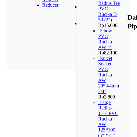
PN 10
Radius Tee
Reducer
Pipa
PVC
PPR
Rucika D
Da
PN 16
50 (2")
Pipa
Pi
Rp
15.600
PPR
Elbow
PN 20
PVC
Rucika
AW 4"
Rp
82.100
Faucet
Socket
PVC
Rucika
AW
20*3/4mm
3/4"
Rp
2.800
Large
Radius
TEE PVC
Rucika
AW
125*100
(5" * 4")