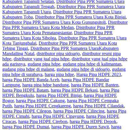
Kabupaten Tapanuli Selatan
,
Distributor Pipa PPR Sumatera Utara
Kabupaten Tapanuli Tengah
,
Distributor Pipa PPR Sumatera Utara
Kabupaten Tapanuli Utara
,
Distributor Pipa PPR Sumatera Utara
Kabupaten Toba
,
Distributor Pipa PPR Sumatera Utara Kota Binjai
,
Distributor Pipa PPR Sumatera Utara Kota Gunungsitoli
,
Distributor
Pipa PPR Sumatera Utara Kota Medan
,
Distributor Pipa PPR
Sumatera Utara Kota Pematangsiantar
,
Distributor Pipa PPR
Sumatera Utara Kota Sibolga
,
Distributor Pipa PPR Sumatera Utara
Kota Tanjungbalai
,
Distributor Pipa PPR Sumatera Utara Kota
Tebing Tinggi
,
Distributor Pipa PPR Sumatera UtaraKabupaten
Mandailing Natal
,
distributor pipa sidoarjo
,
distributor resmi pipa
hdpe
,
distributor yang jual pipa hdpe
,
distributor yang jual pipa hdpe
ada garisnya
,
gudang pipa hdpe
,
gudang pipa hdpe di kalimantan
,
gudang pipa hdpe di malang
,
gudang pipa hdpe di sidoarjo
,
gudang
pipa hdpe di surabaya
,
harga pipa hdpe
,
Harga Pipa HDPE 2023
,
harga Pipa HDPE Banda Aceh
,
harga Pipa HDPE Bandar
Lampung
,
harga pipa hdpe bandung
,
harga Pipa HDPE Banten
,
harga Pipa HDPE Batam
,
harga Pipa HDPE Bekasi
,
harga Pipa
HDPE Bengkulu
,
harga Pipa HDPE Binjai
,
harga Pipa HDPE
Bogor
,
harga Pipa HDPE Cakung
,
harga Pipa HDPE Cempaka
Putih
,
harga Pipa HDPE Cengkareng
,
harga Pipa HDPE Cilandak
,
harga Pipa HDPE Cilegon
,
harga Pipa HDPE Cilincing
,
harga Pipa
HDPE Cimahi
,
harga Pipa HDPE Cipayung
,
harga Pipa HDPE
Ciracas
,
harga Pipa HDPE Cirebon
,
harga Pipa HDPE Depok
,
harga Pipa HDPE Dumai
,
harga Pipa HDPE Duren Sawit
,
harga