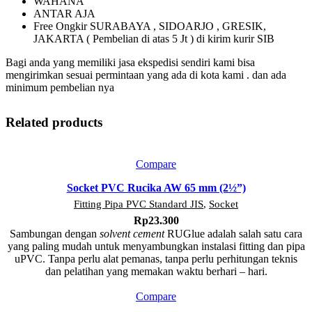
WAHANA
ANTAR AJA
Free Ongkir SURABAYA , SIDOARJO , GRESIK,
JAKARTA ( Pembelian di atas 5 Jt ) di kirim kurir SIB
Bagi anda yang memiliki jasa ekspedisi sendiri kami bisa
mengirimkan sesuai permintaan yang ada di kota kami . dan ada
minimum pembelian nya
Related products
Compare
Socket PVC Rucika AW 65 mm (2½”)
Fitting Pipa PVC Standard JIS
,
Socket
Rp
23.300
Sambungan dengan
solvent cement
RUGlue adalah salah satu cara
yang paling mudah untuk menyambungkan instalasi fitting dan pipa
uPVC. Tanpa perlu alat pemanas, tanpa perlu perhitungan teknis
dan pelatihan yang memakan waktu berhari – hari.
Compare