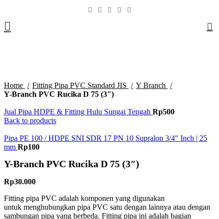
Add to wishlist
Add to wishlist
Add to wishlist
Add to wishlist
Add to wishlist
Add to wishlist
Add to wishlist
Add to wishlist
Add to cart
Add to cart
Add to cart
Add to cart
Add to cart
Add to cart
Add to cart
Add to cart
0
Click to enlarge
Home
Fitting Pipa PVC Standard JIS
Y Branch
Y-Branch PVC Rucika D 75 (3″)
Jual Pipa HDPE & Fitting Hulu Sungai Tengah
Rp
500
Back to products
Pipa PE 100 / HDPE SNI SDR 17 PN 10 Supralon 3/4" Inch | 25
mm
Rp
100
Y-Branch PVC Rucika D 75 (3″)
Rp
30.000
Fitting pipa PVC adalah komponen yang digunakan
untuk menghubungkan pipa PVC satu dengan lainnya atau dengan
sambungan pipa yang berbeda. Fitting pipa ini adalah bagian