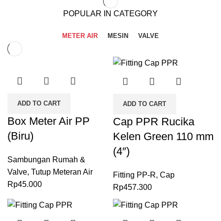
POPULAR IN CATEGORY
METER AIR
MESIN
VALVE
ADD TO CART
ADD TO CART
Box Meter Air PP
Cap PPR Rucika
(Biru)
Kelen Green 110 mm
(4″)
Sambungan Rumah &
Valve
,
Tutup Meteran Air
Fitting PP-R
,
Cap
Rp
45.000
Rp
457.300