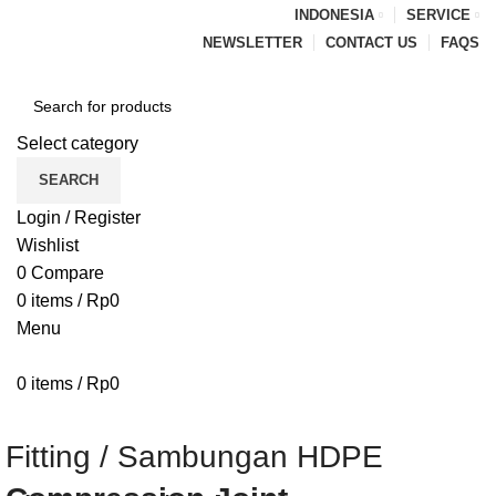
INDONESIA
SERVICE
NEWSLETTER
CONTACT US
FAQS
Select category
SEARCH
Login / Register
Wishlist
0
Compare
0
items
/
Rp
0
Menu
0
items
/
Rp
0
Browse Categories
HOME
BLOG
ABOUT US
CONTACT US
Fitting / Sambungan HDPE
PENAWARAN PIPA