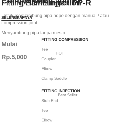
Compression Joint
Fitting HDPE
Fitting/Sambungan
Injection
PP-R
Untuk menyambung pipa hdpe dengan manual / atau
SELENGKAPNYA
SELENGKAPNYA
compression joint .
Menyambung pipa tanpa mesin
FITTING COMPRESSION
Mulai
Tee
HOT
Rp.5,000
Coupler
Elbow
Clamp Saddle
FITTING INJECTION
Best Seller
Stub End
Tee
Elbow