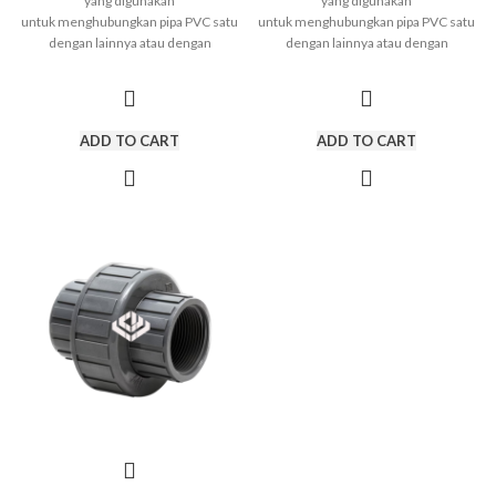
yang digunakan
yang digunakan
untuk menghubungkan pipa PVC satu
untuk menghubungkan pipa PVC satu
dengan lainnya atau dengan
dengan lainnya atau dengan
sambungan pipa yang berbeda. Fitting
sambungan pipa yang berbeda. Fitting
pipa ini adalah bagian penting dari
pipa ini adalah bagian penting dari
sistem pemipaan. Cara
sistem pemipaan. Cara
penyambungan Fitting PVC sangat
penyambungan Fitting PVC sangat
ADD TO CART
ADD TO CART
mudah yaitu
hanya menggunakan
mudah yaitu
hanya menggunakan
lem
. Jenis Fitting PVC Compression
lem
. Jenis Fitting PVC Compression
Joint : Union Socket Faucet Elbow Plug
Joint : Union Socket Faucet Elbow Plug
Double Nipple Union Thread Socket
Double Nipple Union Thread Socket
Tee Ball Valve atau Stop Keran Valve
Tee Ball Valve atau Stop Keran Valve
Socket Cap Elbow 45 Derajat Dan Lain-
Socket Cap Elbow 45 Derajat Dan Lain-
Lain.
Lain.