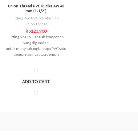
Union Thread PVC Rucika AW 40
mm (1-1/2″)
Fitting Pipa PVC Standard JIS
,
Union Thread
Rp
123.900
Fitting pipa PVC adalah komponen
yang digunakan
untuk menghubungkan pipa PVC satu
dengan lainnya atau dengan
sambungan pipa yang berbeda. Fitting
pipa ini adalah bagian penting dari
sistem pemipaan. Cara
penyambungan Fitting PVC sangat
ADD TO CART
mudah yaitu
hanya menggunakan
lem
. Jenis Fitting PVC Compression
Joint : Union Socket Faucet Elbow Plug
Double Nipple Union Thread Socket
Tee Ball Valve atau Stop Keran Valve
Socket Cap Elbow 45 Derajat Dan Lain-
Lain.