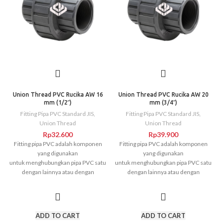
Union Thread PVC Rucika AW 16
Union Thread PVC Rucika AW 20
mm (1/2″)
mm (3/4″)
Fitting Pipa PVC Standard JIS
,
Fitting Pipa PVC Standard JIS
,
Union Thread
Union Thread
Rp
32.600
Rp
39.900
Fitting pipa PVC adalah komponen
Fitting pipa PVC adalah komponen
yang digunakan
yang digunakan
untuk menghubungkan pipa PVC satu
untuk menghubungkan pipa PVC satu
dengan lainnya atau dengan
dengan lainnya atau dengan
sambungan pipa yang berbeda. Fitting
sambungan pipa yang berbeda. Fitting
pipa ini adalah bagian penting dari
pipa ini adalah bagian penting dari
sistem pemipaan. Cara
sistem pemipaan. Cara
penyambungan Fitting PVC sangat
penyambungan Fitting PVC sangat
ADD TO CART
ADD TO CART
mudah yaitu
hanya menggunakan
mudah yaitu
hanya menggunakan