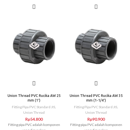
lem
. Jenis Fitting PVC Compression
lem
. Jenis Fitting PVC Compression
Joint : Union Socket Faucet Elbow Plug
Joint : Union Socket Faucet Elbow Plug
Double Nipple Union Thread Socket
Double Nipple Union Thread Socket
Tee Ball Valve atau Stop Keran Valve
Tee Ball Valve atau Stop Keran Valve
Socket Cap Elbow 45 Derajat Dan Lain-
Socket Cap Elbow 45 Derajat Dan Lain-
Lain.
Lain.
Union Thread PVC Rucika AW 25
Union Thread PVC Rucika AW 35
mm (1″)
mm (1-1/4″)
Fitting Pipa PVC Standard JIS
,
Fitting Pipa PVC Standard JIS
,
Union Thread
Union Thread
Rp
54.800
Rp
90.900
Fitting pipa PVC adalah komponen
Fitting pipa PVC adalah komponen