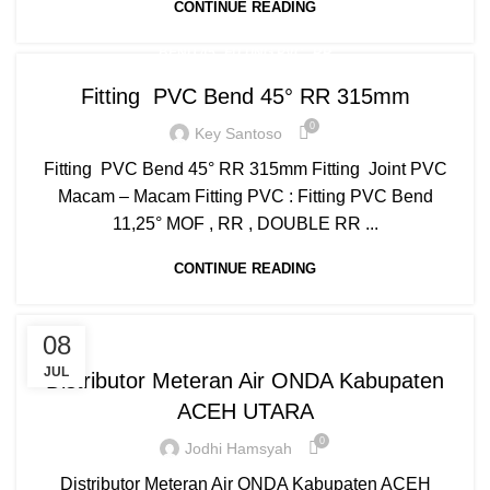
CONTINUE READING
,
,
BEND 45
FITTING PVC
RR
Fitting PVC Bend 45° RR 315mm
0
Key Santoso
Fitting PVC Bend 45° RR 315mm Fitting Joint PVC
Macam – Macam Fitting PVC : Fitting PVC Bend
11,25° MOF , RR , DOUBLE RR ...
CONTINUE READING
,
,
,
BOX METER
CLAMP SADDLE
COMPRESSION
08
,
,
,
DAFTAR HARGA
FITTING HDPE
FITTING PIPA
JUL
Distributor Meteran Air ONDA Kabupaten
,
,
,
HARGA PIPA PP-R
HYDRAULIC WELDING
INJECTION
ACEH UTARA
,
,
,
JUAL PIPA PP-R
MANUAL WELDING
MESIN BUTT FUSION
0
,
,
,
,
,
MESIN HDPE
MESIN PIPA PP-R
MESIN PPR
MOF
NEW
Jodhi Hamsyah
,
,
,
PIPA HDPE
PIPA HDPE INDONESIA
PIPA LIMBAH SDR 41
Distributor Meteran Air ONDA Kabupaten ACEH