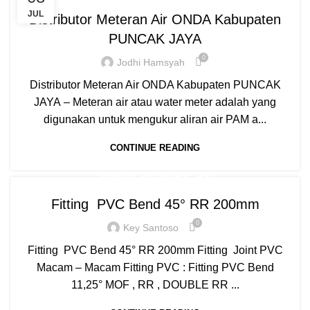
,
,
,
DAFTAR HARGA
FITTING HDPE
FITTING PIPA
JUL
Distributor Meteran Air ONDA Kabupaten
,
,
,
HARGA PIPA PP-R
HYDRAULIC WELDING
INJECTION
PUNCAK JAYA
,
,
,
JUAL PIPA PP-R
MANUAL WELDING
MESIN BUTT FUSION
0
,
,
,
,
,
MESIN HDPE
MESIN PIPA PP-R
MESIN PPR
MOF
NEW
Jodhi Hamsyah
,
,
,
PIPA HDPE
PIPA HDPE INDONESIA
PIPA LIMBAH SDR 41
Distributor Meteran Air ONDA Kabupaten PUNCAK
,
,
,
PIPA PP-R
PIPA PP-R RUCIKA
PIPA PPR ATP TORO
PIPA PVC
JAYA – Meteran air atau water meter adalah yang
,
,
,
,
,
PIPA PVC AW/D
PIPA PVC JIS
PIPA UPVC
RR
digunakan untuk mengukur aliran air PAM a...
WATER METER
CONTINUE READING
,
,
BEND 45
FITTING PVC
RR
Fitting PVC Bend 45° RR 200mm
0
Key Santoso
Fitting PVC Bend 45° RR 200mm Fitting Joint PVC
Macam – Macam Fitting PVC : Fitting PVC Bend
11,25° MOF , RR , DOUBLE RR ...