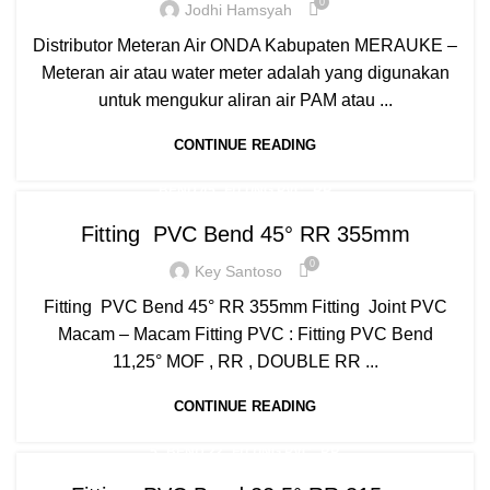
0
,
,
,
,
MESIN PIPA PP-R
MESIN PPR
MOF
PIPA HDPE
Jodhi Hamsyah
,
,
,
PIPA HDPE INDONESIA
PIPA LIMBAH SDR 41
PIPA PP-R
Distributor Meteran Air ONDA Kabupaten MERAUKE –
,
,
,
PIPA PP-R RUCIKA
PIPA PPR ATP TORO
PIPA PVC
Meteran air atau water meter adalah yang digunakan
,
,
,
,
PIPA PVC AW/D
PIPA PVC JIS
PIPA UPVC
RR
WATER METER
untuk mengukur aliran air PAM atau ...
CONTINUE READING
,
,
BEND 45
FITTING PVC
RR
Fitting PVC Bend 45° RR 355mm
0
Key Santoso
Fitting PVC Bend 45° RR 355mm Fitting Joint PVC
Macam – Macam Fitting PVC : Fitting PVC Bend
11,25° MOF , RR , DOUBLE RR ...
CONTINUE READING
,
,
,
5
BEND 22
FITTING PVC
RR