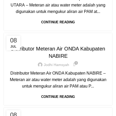
,
,
,
PIPA PP-R
PIPA PP-R RUCIKA
PIPA PPR ATP TORO
PIPA PVC
UTARA – Meteran air atau water meter adalah yang
,
,
,
,
,
PIPA PVC AW/D
PIPA PVC JIS
PIPA UPVC
RR
digunakan untuk mengukur aliran air PAM at...
WATER METER
CONTINUE READING
,
,
,
,
BOX METER
CLAMP SADDLE
COMPRESSION
FITTING PIPA
08
,
,
,
HARGA PIPA PP-R
HYDRAULIC WELDING
INJECTION
JUL
Distributor Meteran Air ONDA Kabupaten
,
,
,
JUAL PIPA PP-R
MANUAL WELDING
MESIN BUTT FUSION
NABIRE
,
,
,
,
,
MESIN HDPE
MESIN PIPA PP-R
MESIN PPR
MOF
NEW
0
,
,
,
PIPA HDPE
PIPA HDPE INDONESIA
PIPA LIMBAH SDR 41
Jodhi Hamsyah
,
,
,
PIPA PP-R
PIPA PP-R RUCIKA
PIPA PPR ATP TORO
PIPA PVC
Distributor Meteran Air ONDA Kabupaten NABIRE –
,
,
,
,
,
PIPA PVC AW/D
PIPA PVC JIS
PIPA UPVC
RR
Meteran air atau water meter adalah yang digunakan
WATER METER
untuk mengukur aliran air PAM atau P...
CONTINUE READING
,
,
,
BOX METER
CLAMP SADDLE
COMPRESSION
08