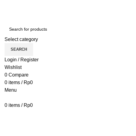
Select category
SEARCH
Login / Register
Wishlist
0
Compare
0
items
/
Rp
0
Menu
0
items
/
Rp
0
Browse Categories
HOME
BLOG
ABOUT US
CONTACT US
PENAWARAN PIPA