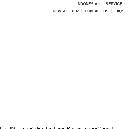
INDONESIA
SERVICE
NEWSLETTER
CONTACT US
FAQS
dard JIS
Large Radius Tee
Large Radius Tee PVC Rucika