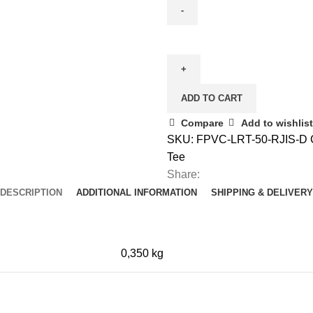
Large
Radius
Tee
PVC
ADD TO CART
Rucika
D
Compare
Add to wishlist
50
SKU:
FPVC-LRT-50-RJIS-D
(2")
Tee
quantity
Share:
DESCRIPTION
ADDITIONAL INFORMATION
SHIPPING & DELIVERY
0,350 kg