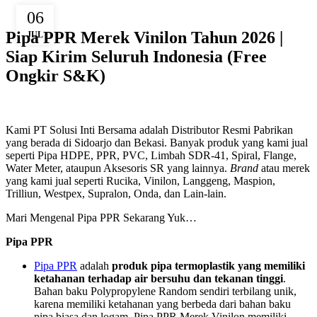
06
Pipa PPR Merek Vinilon Tahun 2026 |
JUL
Siap Kirim Seluruh Indonesia (Free
Ongkir S&K)
Kami PT Solusi Inti Bersama adalah Distributor Resmi Pabrikan
yang berada di Sidoarjo dan Bekasi. Banyak produk yang kami jual
seperti Pipa HDPE, PPR, PVC, Limbah SDR-41, Spiral, Flange,
Water Meter, ataupun Aksesoris SR yang lainnya.
Brand
atau merek
yang kami jual seperti Rucika, Vinilon, Langgeng, Maspion,
Trilliun, Westpex, Supralon, Onda, dan Lain-lain.
Mari Mengenal Pipa PPR Sekarang Yuk…
Pipa PPR
Pipa PPR
adalah
produk pipa termoplastik yang memiliki
ketahanan terhadap air bersuhu dan tekanan tinggi
.
Bahan baku Polypropylene Random sendiri terbilang unik,
karena memiliki ketahanan yang berbeda dari bahan baku
pipa biasa dan logam. Pipa PPR Merek Vinilon memiliki