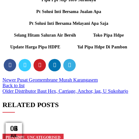
Pt Solusi Inti Bersama Jualan Apa
Pt Solusi Inti Bersama Melayani Apa Saja
Selang Hitam Saluran Air Bersih
Toko Pipa Hdpe
Update Harga Pipa HDPE
Yal Pipa Hdpe Di Pambon
Newer
Pusat Geomembrane Murah Karangasem
Back to list
Older
Distributor Baut Hex, Carriage, Anchor, lag, U Sukoharjo
RELATED POSTS
08
06
06
04
03
03
02
02
02
JUL
JUL
JUL
JUL
JUL
JUL
JUL
JUL
JUL
,
PIPA HDPE
UNCATEGORISED