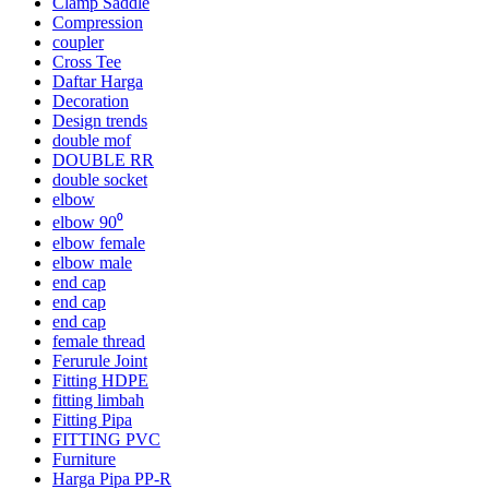
Clamp Saddle
Compression
coupler
Cross Tee
Daftar Harga
Decoration
Design trends
double mof
DOUBLE RR
double socket
elbow
elbow 90⁰
elbow female
elbow male
end cap
end cap
end cap
female thread
Ferurule Joint
Fitting HDPE
fitting limbah
Fitting Pipa
FITTING PVC
Furniture
Harga Pipa PP-R