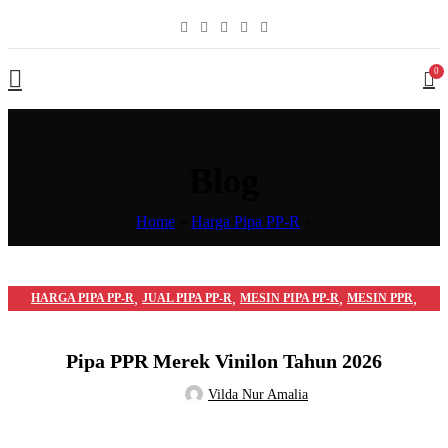
0
Blog
Home
»
Harga Pipa PP-R
»
,
,
,
,
HARGA PIPA PP-R
JUAL PIPA PP-R
MESIN PIPA PP-R
MESIN PPR
PIPA PP-R
Pipa PPR Merek Vinilon Tahun 2026
Vilda Nur Amalia