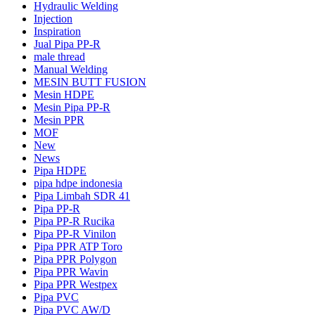
Hydraulic Welding
Injection
Inspiration
Jual Pipa PP-R
male thread
Manual Welding
MESIN BUTT FUSION
Mesin HDPE
Mesin Pipa PP-R
Mesin PPR
MOF
New
News
Pipa HDPE
pipa hdpe indonesia
Pipa Limbah SDR 41
Pipa PP-R
Pipa PP-R Rucika
Pipa PP-R Vinilon
Pipa PPR ATP Toro
Pipa PPR Polygon
Pipa PPR Wavin
Pipa PPR Westpex
Pipa PVC
Pipa PVC AW/D