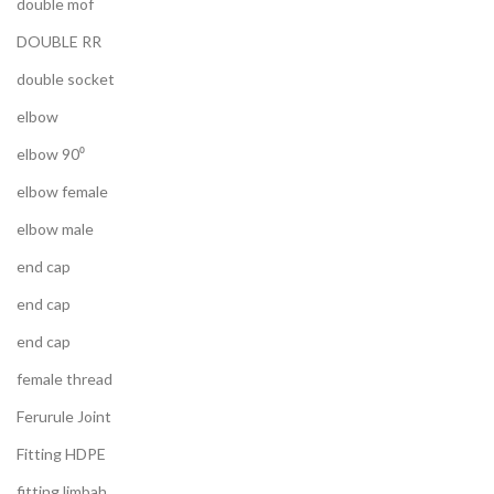
double mof
DOUBLE RR
double socket
elbow
elbow 90⁰
elbow female
elbow male
end cap
end cap
end cap
female thread
Ferurule Joint
Fitting HDPE
fitting limbah