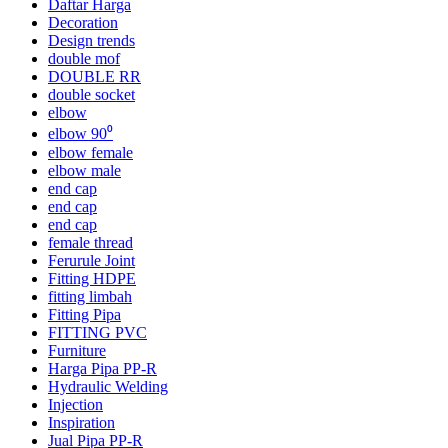
Daftar Harga
Decoration
Design trends
double mof
DOUBLE RR
double socket
elbow
elbow 90⁰
elbow female
elbow male
end cap
end cap
end cap
female thread
Ferurule Joint
Fitting HDPE
fitting limbah
Fitting Pipa
FITTING PVC
Furniture
Harga Pipa PP-R
Hydraulic Welding
Injection
Inspiration
Jual Pipa PP-R