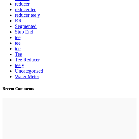
reducer
reducer tee
reducer tee y
RR
Segmented
Stub End
tee
tee
tee
Tee
Tee Reducer
tee y
Uncategorised
Water Meter
Recent Comments