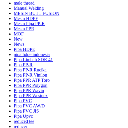
male thread
Manual Welding
MESIN BUTT FUSION
Mesin HDPE
Mesin Pipa PP-R
Mesin PPR
MOF
New
News
Pipa HDPE
pipa hdpe indonesia
Pipa Limbah SDR 41
Pipa PP-R
Pipa PP-R Rucika
Pipa PP-R Vinilon
Pipa PPR ATP Toro
Pipa PPR Polygon
Pipa PPR Wavin
Pipa PPR Westpex
Pipa PVC
Pipa PVC AW/D
Pipa PVC JIS
Pipa Upvc
reduced tee
reducer