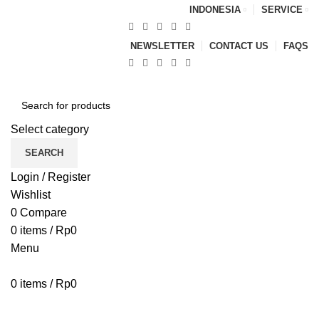
INDONESIA
SERVICE
NEWSLETTER
CONTACT US
FAQS
Select category
SEARCH
Login / Register
Wishlist
0
Compare
0
items
/
Rp
0
Menu
0
items
/
Rp
0
Browse Categories