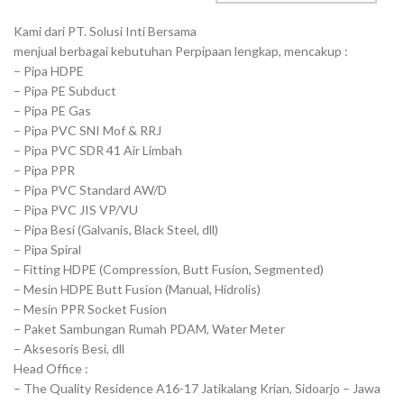
Kami dari PT. Solusi Inti Bersama
menjual berbagai kebutuhan Perpipaan lengkap, mencakup :
– Pipa HDPE
– Pipa PE Subduct
– Pipa PE Gas
– Pipa PVC SNI Mof & RRJ
– Pipa PVC SDR 41 Air Limbah
– Pipa PPR
– Pipa PVC Standard AW/D
– Pipa PVC JIS VP/VU
– Pipa Besi (Galvanis, Black Steel, dll)
– Pipa Spiral
– Fitting HDPE (Compression, Butt Fusion, Segmented)
– Mesin HDPE Butt Fusion (Manual, Hidrolis)
– Mesin PPR Socket Fusion
– Paket Sambungan Rumah PDAM, Water Meter
– Aksesoris Besi, dll
Head Office :
– The Quality Residence A16-17 Jatikalang Krian, Sidoarjo – Jawa