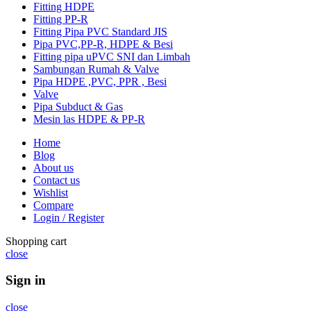
Fitting HDPE
Fitting PP-R
Fitting Pipa PVC Standard JIS
Pipa PVC,PP-R, HDPE & Besi
Fitting pipa uPVC SNI dan Limbah
Sambungan Rumah & Valve
Pipa HDPE ,PVC, PPR , Besi
Valve
Pipa Subduct & Gas
Mesin las HDPE & PP-R
Home
Blog
About us
Contact us
Wishlist
Compare
Login / Register
Shopping cart
close
Sign in
close