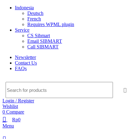
Indonesia
Deutsch
French
Requires WPML plugin
Service
CS Sibmart
Email SIBMART
Call SIBMART
Newsletter
Contact Us
FAQs
Login / Register
Wishlist
0
Compare
Rp
0
Menu