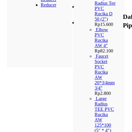
PN 10
Radius Tee
Reducer
Pipa
PVC
PPR
Rucika D
Da
PN 16
50 (2")
Pipa
Pi
Rp
15.600
PPR
Elbow
PN 20
PVC
Rucika
AW 4"
Rp
82.100
Faucet
Socket
PVC
Rucika
AW
20*3/4mm
3/4"
Rp
2.800
Large
Radius
TEE PVC
Rucika
AW
125*100
(5" * 4")