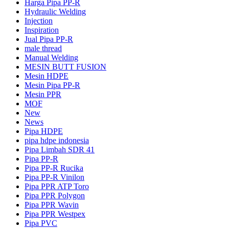
Harga Pipa PP-R
Hydraulic Welding
Injection
Inspiration
Jual Pipa PP-R
male thread
Manual Welding
MESIN BUTT FUSION
Mesin HDPE
Mesin Pipa PP-R
Mesin PPR
MOF
New
News
Pipa HDPE
pipa hdpe indonesia
Pipa Limbah SDR 41
Pipa PP-R
Pipa PP-R Rucika
Pipa PP-R Vinilon
Pipa PPR ATP Toro
Pipa PPR Polygon
Pipa PPR Wavin
Pipa PPR Westpex
Pipa PVC