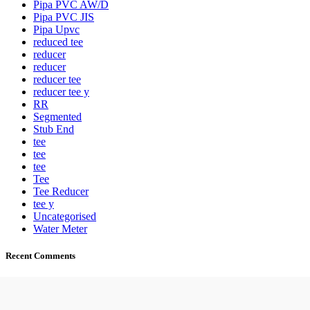
Pipa PVC AW/D
Pipa PVC JIS
Pipa Upvc
reduced tee
reducer
reducer
reducer tee
reducer tee y
RR
Segmented
Stub End
tee
tee
tee
Tee
Tee Reducer
tee y
Uncategorised
Water Meter
Recent Comments