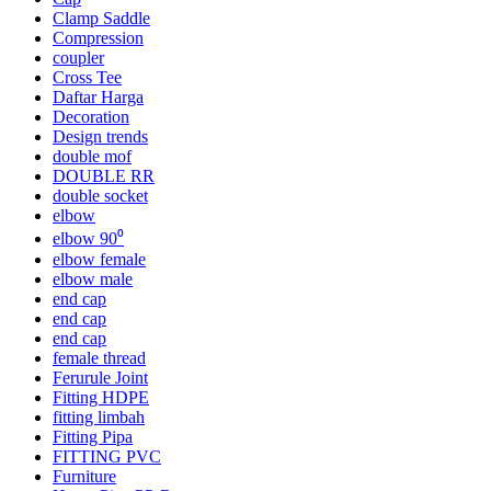
Clamp Saddle
Compression
coupler
Cross Tee
Daftar Harga
Decoration
Design trends
double mof
DOUBLE RR
double socket
elbow
elbow 90⁰
elbow female
elbow male
end cap
end cap
end cap
female thread
Ferurule Joint
Fitting HDPE
fitting limbah
Fitting Pipa
FITTING PVC
Furniture