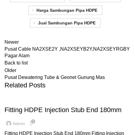
Harga Sambungan Pipa HDPE
Jual Sambungan Pipa HDPE
Newer
Pusat Cable NA2XSE2Y ,NA2XSEYB2Y,NA2XSEYRGBY
Pagar Alam
Back to list
Older
Pusat Dewatering Tube & Geonet Gunung Mas
Related Posts
,
,
FITTING HDPE
INJECTION
STUB END
Fitting HDPE Injection Stub End 180mm
0
Admin
Fitting HDPE Injection Stub End 180mm Fitting Injection