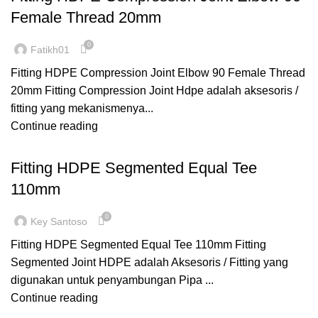
Female Thread 20mm
0
Fatikh01
Fitting HDPE Compression Joint Elbow 90 Female Thread
20mm Fitting Compression Joint Hdpe adalah aksesoris /
fitting yang mekanismenya...
Continue reading
,
,
FITTING HDPE
SEGMENTED
TEE
Fitting HDPE Segmented Equal Tee
110mm
0
Key Santoso
Fitting HDPE Segmented Equal Tee 110mm Fitting
Segmented Joint HDPE adalah Aksesoris / Fitting yang
digunakan untuk penyambungan Pipa ...
Continue reading
,
,
COMPRESSION
FITTING HDPE
MALE THREAD