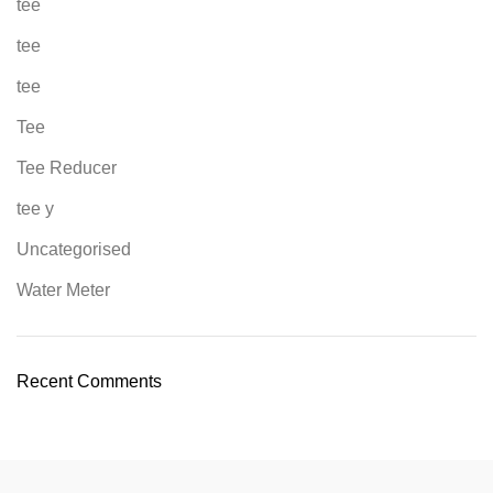
tee
tee
tee
Tee
Tee Reducer
tee y
Uncategorised
Water Meter
Recent Comments