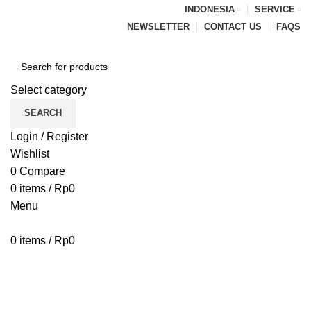
INDONESIA
SERVICE
NEWSLETTER
CONTACT US
FAQS
Select category
SEARCH
Login / Register
Wishlist
0
Compare
0
items
/
Rp
0
Menu
0
items
/
Rp
0
Browse Categories
HOME
BLOG
ABOUT US
CONTACT US
PENAWARAN PIPA