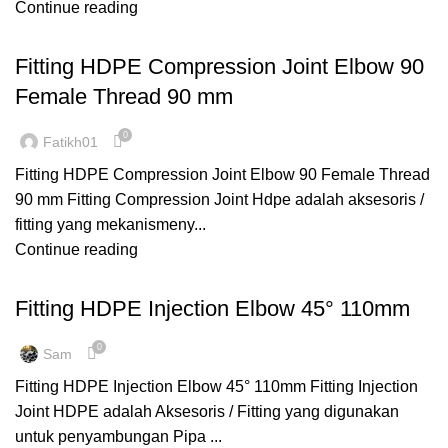
Continue reading
,
,
COMPRESSION
ELBOW FEMALE
FITTING HDPE
Fitting HDPE Compression Joint Elbow 90
Female Thread 90 mm
0
Fatikh01
Fitting HDPE Compression Joint Elbow 90 Female Thread
90 mm Fitting Compression Joint Hdpe adalah aksesoris /
fitting yang mekanismeny...
Continue reading
,
,
ELBOW 90⁰
FITTING HDPE
INJECTION
Fitting HDPE Injection Elbow 45° 110mm
0
Sam
Fitting HDPE Injection Elbow 45° 110mm Fitting Injection
Joint HDPE adalah Aksesoris / Fitting yang digunakan
untuk penyambungan Pipa ...