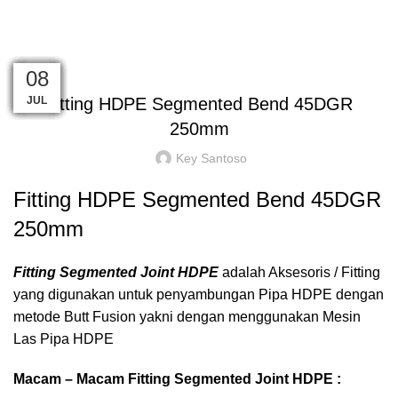
Blog
HOME
FITTING HDPE
SEGMENTED
BEND 45
,
,
BEND 45
FITTING HDPE
SEGMENTED
08
08
08
08
08
08
08
08
08
08
08
08
JUL
JUL
JUL
JUL
JUL
JUL
JUL
JUL
JUL
JUL
JUL
JUL
Fitting HDPE Segmented Bend 45DGR
250mm
Key Santoso
Fitting HDPE Segmented Bend 45DGR
250mm
Fitting Segmented Joint HDPE
adalah Aksesoris / Fitting
yang digunakan untuk penyambungan Pipa HDPE dengan
metode Butt Fusion yakni dengan menggunakan Mesin
Las Pipa HDPE
Macam – Macam Fitting Segmented Joint HDPE :