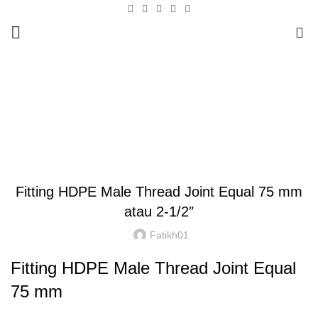
0
Blog
HOME
FITTING HDPE
COMPRESSION
,
,
COMPRESSION
FITTING HDPE
MALE THREAD
Fitting HDPE Male Thread Joint Equal 75 mm
atau 2-1/2″
Fatikh01
Fitting HDPE Male Thread Joint Equal
75 mm