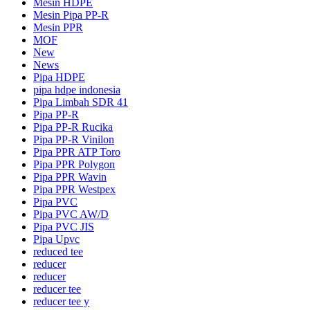
Mesin HDPE
Mesin Pipa PP-R
Mesin PPR
MOF
New
News
Pipa HDPE
pipa hdpe indonesia
Pipa Limbah SDR 41
Pipa PP-R
Pipa PP-R Rucika
Pipa PP-R Vinilon
Pipa PPR ATP Toro
Pipa PPR Polygon
Pipa PPR Wavin
Pipa PPR Westpex
Pipa PVC
Pipa PVC AW/D
Pipa PVC JIS
Pipa Upvc
reduced tee
reducer
reducer
reducer tee
reducer tee y