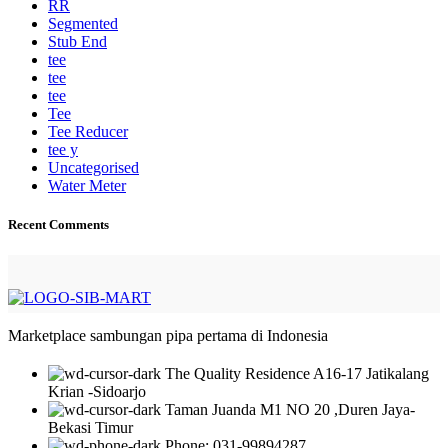
RR
Segmented
Stub End
tee
tee
tee
Tee
Tee Reducer
tee y
Uncategorised
Water Meter
Recent Comments
Marketplace sambungan pipa pertama di Indonesia
The Quality Residence A16-17 Jatikalang
Krian -Sidoarjo
Taman Juanda M1 NO 20 ,Duren Jaya-
Bekasi Timur
Phone: 031-99894287