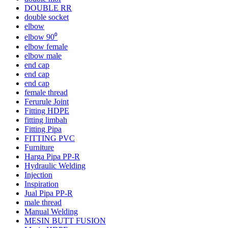
DOUBLE RR
double socket
elbow
elbow 90⁰
elbow female
elbow male
end cap
end cap
end cap
female thread
Ferurule Joint
Fitting HDPE
fitting limbah
Fitting Pipa
FITTING PVC
Furniture
Harga Pipa PP-R
Hydraulic Welding
Injection
Inspiration
Jual Pipa PP-R
male thread
Manual Welding
MESIN BUTT FUSION