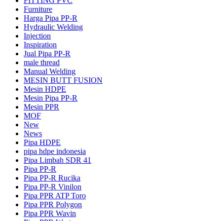
FITTING PVC
Furniture
Harga Pipa PP-R
Hydraulic Welding
Injection
Inspiration
Jual Pipa PP-R
male thread
Manual Welding
MESIN BUTT FUSION
Mesin HDPE
Mesin Pipa PP-R
Mesin PPR
MOF
New
News
Pipa HDPE
pipa hdpe indonesia
Pipa Limbah SDR 41
Pipa PP-R
Pipa PP-R Rucika
Pipa PP-R Vinilon
Pipa PPR ATP Toro
Pipa PPR Polygon
Pipa PPR Wavin