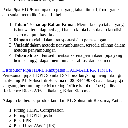
Pada Pipa HDPE merupakan pipa yang tahan timbal, food grade
dan sudah memiliki Green Label.
Tahan Terhadap Bahan Kimia
: Memiliki daya tahan yang
istimewa terhadap berbagai bahan kimia baik dalam kondisi
asam maupun basa kuat
Ringan
mudah dalam transportasi dan pemasangan
Variatif
dalam metode penyambungan, tersedia pilihan dalam
metode penyambungan
Tahan abrasi
dan sedimentasi karena permukaan pipa yang
licin sehingga dapat meminimalisir abrasi dan sedimentasi
Distributor Pipa HDPE Kabupaten HALMAHERA TIMUR
–
Pemesanan pipa HDPE Standart SNI bisa langsung menghubungi
marketing PT. Solusi Inti Bersama di 085334490785 atau bisa juga
langsung berkunjung ke Marketing Office kami di The Quality
Residence Block A16 Jatikalang, Krian Sidoarjo.
Adapun berberapa produk lain dari PT. Solusi Inti Bersama, Yaitu:
Fitting HDPE Compression
Fitting HDPE Injection
Pipa PPR
Pipa Upvc AW/D (JIS)