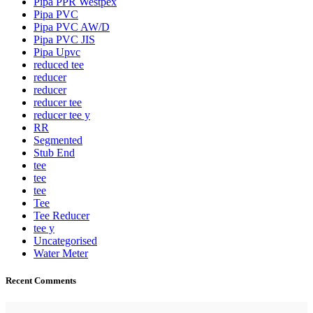
Pipa PPR Westpex
Pipa PVC
Pipa PVC AW/D
Pipa PVC JIS
Pipa Upvc
reduced tee
reducer
reducer
reducer tee
reducer tee y
RR
Segmented
Stub End
tee
tee
tee
Tee
Tee Reducer
tee y
Uncategorised
Water Meter
Recent Comments