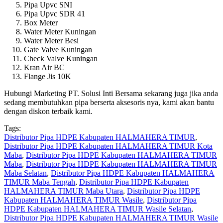
Pipa Upvc SNI
Pipa Upvc SDR 41
Box Meter
Water Meter Kuningan
Water Meter Besi
Gate Valve Kuningan
Check Valve Kuningan
Kran Air BC
Flange Jis 10K
Hubungi Marketing PT. Solusi Inti Bersama sekarang juga jika anda
sedang membutuhkan pipa berserta aksesoris nya, kami akan bantu
dengan diskon terbaik kami.
Tags:
Distributor Pipa HDPE Kabupaten HALMAHERA TIMUR
,
Distributor Pipa HDPE Kabupaten HALMAHERA TIMUR Kota
Maba
,
Distributor Pipa HDPE Kabupaten HALMAHERA TIMUR
Maba
,
Distributor Pipa HDPE Kabupaten HALMAHERA TIMUR
Maba Selatan
,
Distributor Pipa HDPE Kabupaten HALMAHERA
TIMUR Maba Tengah
,
Distributor Pipa HDPE Kabupaten
HALMAHERA TIMUR Maba Utara
,
Distributor Pipa HDPE
Kabupaten HALMAHERA TIMUR Wasile
,
Distributor Pipa
HDPE Kabupaten HALMAHERA TIMUR Wasile Selatan
,
Distributor Pipa HDPE Kabupaten HALMAHERA TIMUR Wasile