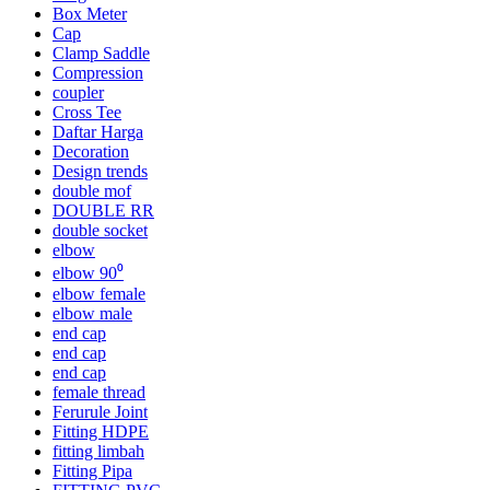
Box Meter
Cap
Clamp Saddle
Compression
coupler
Cross Tee
Daftar Harga
Decoration
Design trends
double mof
DOUBLE RR
double socket
elbow
elbow 90⁰
elbow female
elbow male
end cap
end cap
end cap
female thread
Ferurule Joint
Fitting HDPE
fitting limbah
Fitting Pipa