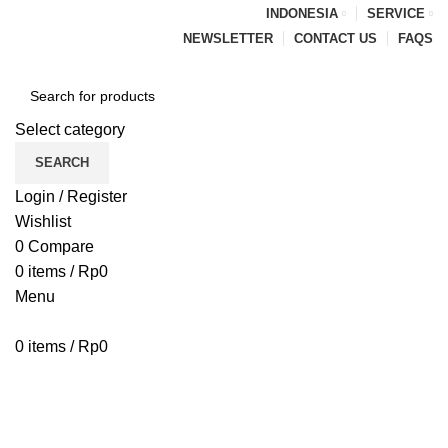
INDONESIA
SERVICE
NEWSLETTER
CONTACT US
FAQS
Select category
SEARCH
Login / Register
Wishlist
0
Compare
0
items
/
Rp
0
Menu
0
items
/
Rp
0
Browse Categories
HOME
BLOG
ABOUT US
CONTACT US
PENAWARAN PIPA