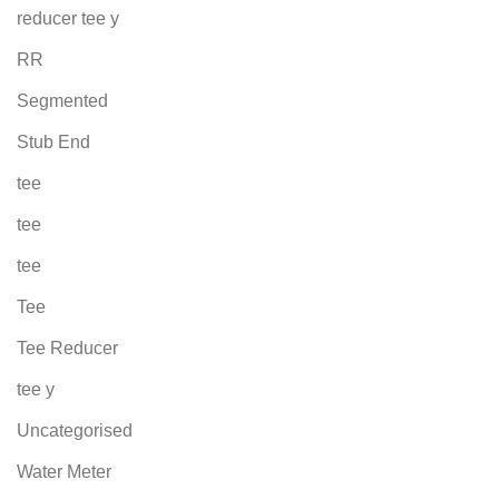
reducer tee y
RR
Segmented
Stub End
tee
tee
tee
Tee
Tee Reducer
tee y
Uncategorised
Water Meter