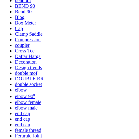
bend 45
BEND 90
Bend 90
Blog
Box Meter
Cap
Clamp Saddle
Compression
coupler
Cross Tee
Daftar Harga
Decoration
Design trends
double mof
DOUBLE RR
double socket
elbow
elbow 90⁰
elbow female
elbow male
end cap
end cap
end cap
female thread
Ferurule Joint