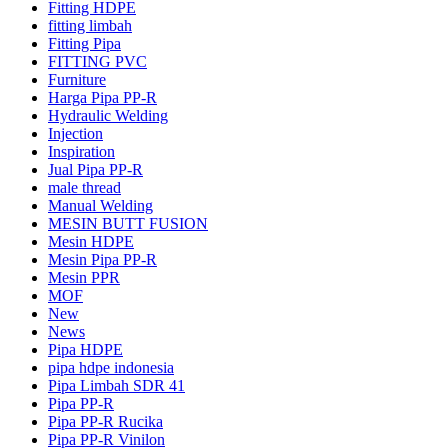
Fitting HDPE
fitting limbah
Fitting Pipa
FITTING PVC
Furniture
Harga Pipa PP-R
Hydraulic Welding
Injection
Inspiration
Jual Pipa PP-R
male thread
Manual Welding
MESIN BUTT FUSION
Mesin HDPE
Mesin Pipa PP-R
Mesin PPR
MOF
New
News
Pipa HDPE
pipa hdpe indonesia
Pipa Limbah SDR 41
Pipa PP-R
Pipa PP-R Rucika
Pipa PP-R Vinilon