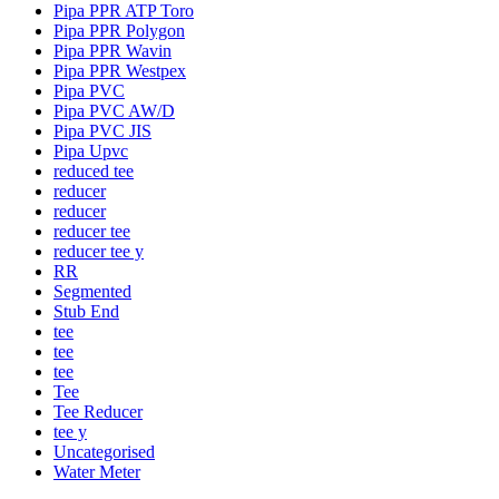
Pipa PPR ATP Toro
Pipa PPR Polygon
Pipa PPR Wavin
Pipa PPR Westpex
Pipa PVC
Pipa PVC AW/D
Pipa PVC JIS
Pipa Upvc
reduced tee
reducer
reducer
reducer tee
reducer tee y
RR
Segmented
Stub End
tee
tee
tee
Tee
Tee Reducer
tee y
Uncategorised
Water Meter