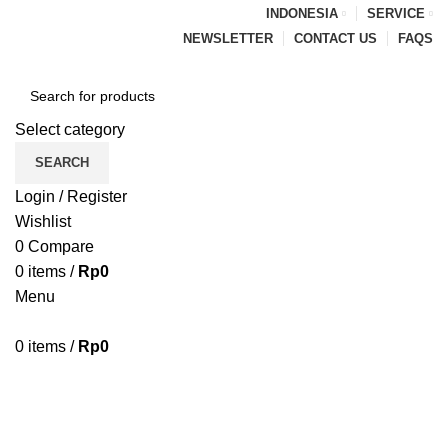
INDONESIA
SERVICE
NEWSLETTER
CONTACT US
FAQS
Select category
SEARCH
Login / Register
Wishlist
0
Compare
0
items
/
Rp
0
Menu
0
items
/
Rp
0
Browse Categories
HOME
BLOG
ABOUT US
CONTACT US
PENAWARAN PIPA