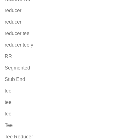
reducer
reducer
reducer tee
reducer tee y
RR
Segmented
Stub End
tee
tee
tee
Tee
Tee Reducer