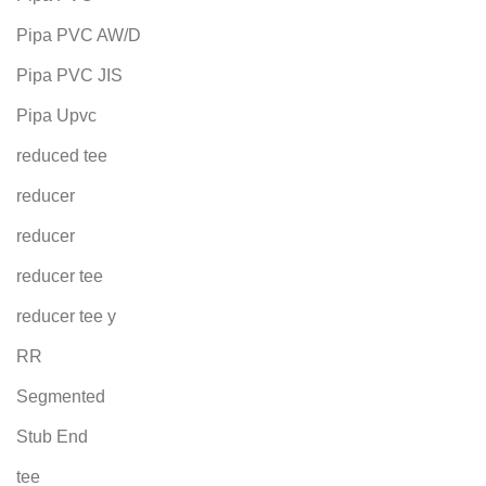
Pipa PVC AW/D
Pipa PVC JIS
Pipa Upvc
reduced tee
reducer
reducer
reducer tee
reducer tee y
RR
Segmented
Stub End
tee