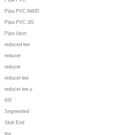
Pipa PVC AW/D
Pipa PVC JIS
Pipa Upvc
reduced tee
reducer
reducer
reducer tee
reducer tee y
RR
Segmented
Stub End
tee