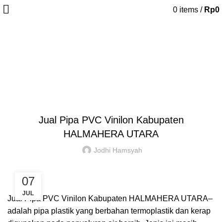
0
items
/
Rp
0
Blog
HOME
PIPA PVC
,
,
,
PIPA PVC
PIPA PVC AW/D
PIPA PVC JIS
PIPA UPVC
Jual Pipa PVC Vinilon Kabupaten
HALMAHERA UTARA
Jodhi Hamsyah
07
JUL
Jual Pipa PVC Vinilon Kabupaten HALMAHERA UTARA
–
adalah pipa plastik yang berbahan termoplastik dan kerap