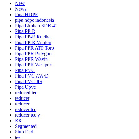
New
News
Pipa HDPE
pipa hdpe indonesia
Pipa Limbah SDR 41
Pipa PP-R
Pipa PP-R Rucika
Pipa PP-R Vinilon
Pipa PPR ATP Toro
Pipa PPR Polygon
Pipa PPR Wavin
Pipa PPR Westpex
Pipa PVC
Pipa PVC AW/D
Pipa PVC JIS
Pipa Upvc
reduced tee
reducer
reducer
reducer tee
reducer tee y
RR
Segmented
Stub End
tee