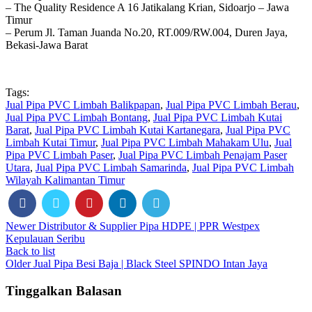
– The Quality Residence A 16 Jatikalang Krian, Sidoarjo – Jawa
Timur
– Perum Jl. Taman Juanda No.20, RT.009/RW.004, Duren Jaya,
Bekasi-Jawa Barat
Tags:
Jual Pipa PVC Limbah Balikpapan
,
Jual Pipa PVC Limbah Berau
,
Jual Pipa PVC Limbah Bontang
,
Jual Pipa PVC Limbah Kutai
Barat
,
Jual Pipa PVC Limbah Kutai Kartanegara
,
Jual Pipa PVC
Limbah Kutai Timur
,
Jual Pipa PVC Limbah Mahakam Ulu
,
Jual
Pipa PVC Limbah Paser
,
Jual Pipa PVC Limbah Penajam Paser
Utara
,
Jual Pipa PVC Limbah Samarinda
,
Jual Pipa PVC Limbah
Wilayah Kalimantan Timur
Newer
Distributor & Supplier Pipa HDPE | PPR Westpex
Kepulauan Seribu
Back to list
Older
Jual Pipa Besi Baja | Black Steel SPINDO Intan Jaya
Tinggalkan Balasan