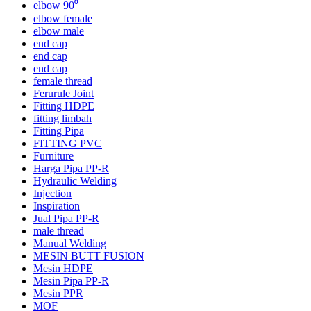
elbow 90⁰
elbow female
elbow male
end cap
end cap
end cap
female thread
Ferurule Joint
Fitting HDPE
fitting limbah
Fitting Pipa
FITTING PVC
Furniture
Harga Pipa PP-R
Hydraulic Welding
Injection
Inspiration
Jual Pipa PP-R
male thread
Manual Welding
MESIN BUTT FUSION
Mesin HDPE
Mesin Pipa PP-R
Mesin PPR
MOF