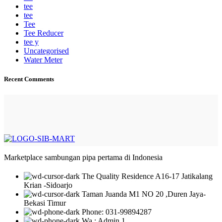
tee
tee
Tee
Tee Reducer
tee y
Uncategorised
Water Meter
Recent Comments
Marketplace sambungan pipa pertama di Indonesia
The Quality Residence A16-17 Jatikalang
Krian -Sidoarjo
Taman Juanda M1 NO 20 ,Duren Jaya-
Bekasi Timur
Phone: 031-99894287
Wa : Admin 1