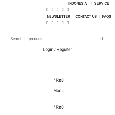
INDONESIA
SERVICE
NEWSLETTER
CONTACT US
FAQS
Login / Register
0
/
Rp
0
Menu
/
Rp
0