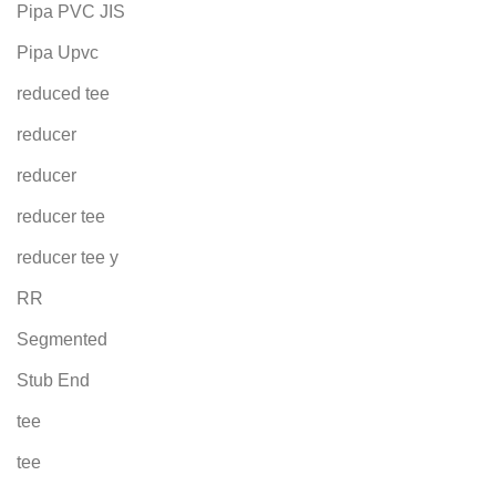
Pipa PVC JIS
Pipa Upvc
reduced tee
reducer
reducer
reducer tee
reducer tee y
RR
Segmented
Stub End
tee
tee