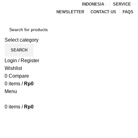
INDONESIA
SERVICE
NEWSLETTER
CONTACT US
FAQS
Select category
SEARCH
Login / Register
Wishlist
0
Compare
0
items
/
Rp
0
Menu
0
items
/
Rp
0
Browse Categories
HOME
BLOG
ABOUT US
CONTACT US
PENAWARAN PIPA