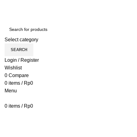
Select category
SEARCH
Login / Register
Wishlist
0
Compare
0
items
/
Rp
0
Menu
0
items
/
Rp
0
Browse Categories
HOME
BLOG
ABOUT US
CONTACT US
PENAWARAN PIPA