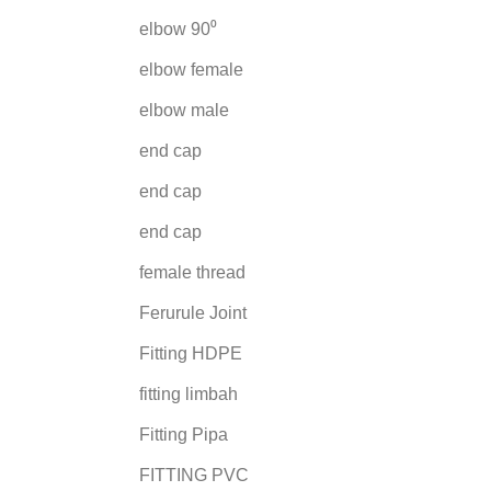
elbow 90⁰
elbow female
elbow male
end cap
end cap
end cap
female thread
Ferurule Joint
Fitting HDPE
fitting limbah
Fitting Pipa
FITTING PVC