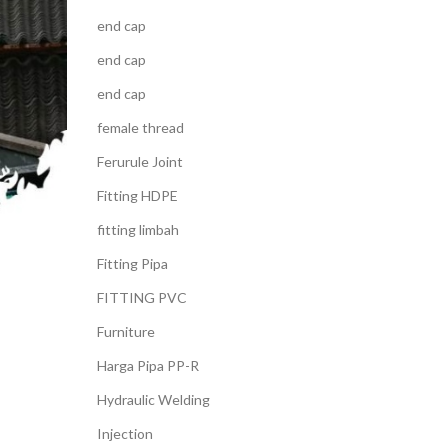
end cap
end cap
end cap
female thread
Ferurule Joint
Fitting HDPE
fitting limbah
Fitting Pipa
FITTING PVC
Furniture
Harga Pipa PP-R
Hydraulic Welding
Injection