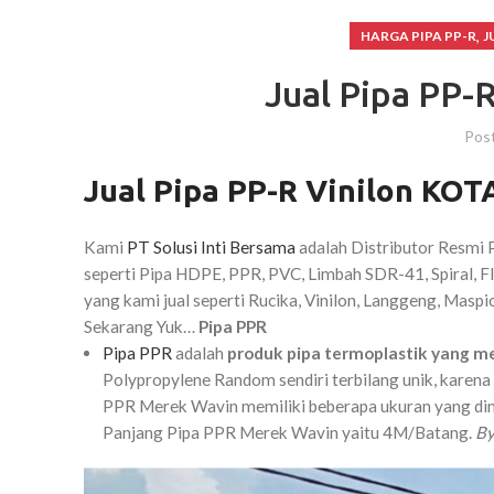
,
HARGA PIPA PP-R
J
Jual Pipa PP
Pos
Jual Pipa PP-R Vinilon K
Kami
PT Solusi Inti Bersama
adalah Distributor Resmi P
seperti Pipa HDPE, PPR, PVC, Limbah SDR-41, Spiral, F
yang kami jual seperti Rucika, Vinilon, Langgeng, Maspio
Sekarang Yuk…
Pipa PPR
Pipa PPR
adalah
produk pipa termoplastik yang me
Polypropylene Random sendiri terbilang unik, karena
PPR Merek Wavin memiliki beberapa ukuran yang dim
Panjang Pipa PPR Merek Wavin yaitu 4M/Batang.
By