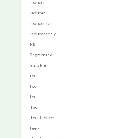
reducer
reducer
reducer tee
reducer tee y
RR
Segmented
Stub End
tee
tee
tee
Tee
Tee Reducer
tee y