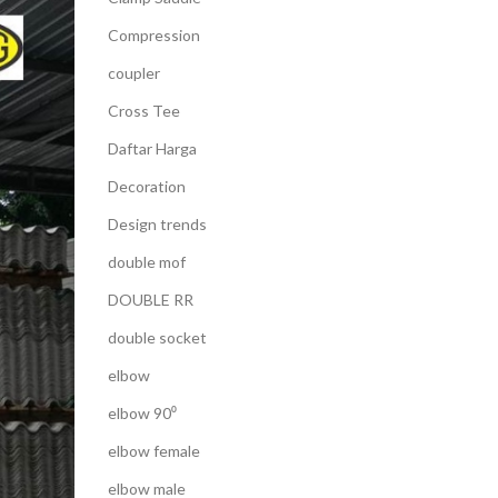
Compression
coupler
Cross Tee
Daftar Harga
Decoration
Design trends
double mof
DOUBLE RR
double socket
elbow
elbow 90⁰
elbow female
elbow male