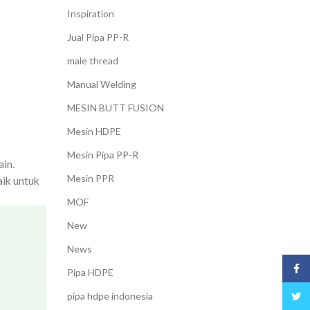
Inspiration
Jual Pipa PP-R
male thread
Manual Welding
MESIN BUTT FUSION
Mesin HDPE
Mesin Pipa PP-R
ain.
Mesin PPR
aik untuk
MOF
New
News
Face
Pipa HDPE
pipa hdpe indonesia
Twitt