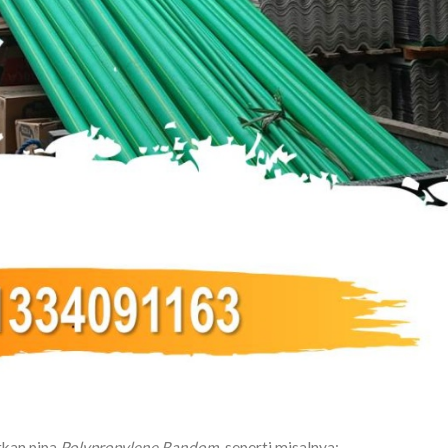
tkan pipa
Polypropylene Random,
seperti misalnya: