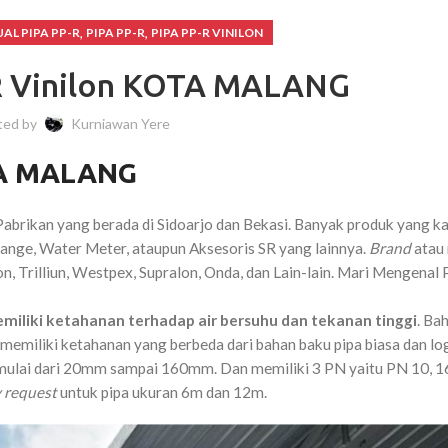
,
,
UAL PIPA PP-R
PIPA PP-R
PIPA PP-R VINILON
-R Vinilon KOTA MALANG
ted by
Kurniawan Yere
OTA MALANG
abrikan yang berada di Sidoarjo dan Bekasi. Banyak produk yang ka
lange, Water Meter, ataupun Aksesoris SR yang lainnya.
Brand
atau
n, Trilliun, Westpex, Supralon, Onda, dan Lain-lain.
Mari Mengenal 
miliki ketahanan terhadap air bersuhu dan tekanan tinggi
. Ba
 memiliki ketahanan yang berbeda dari bahan baku pipa biasa dan lo
ulai dari 20mm sampai 160mm. Dan memiliki 3 PN yaitu PN 10, 16
 request
untuk pipa ukuran 6m dan 12m.