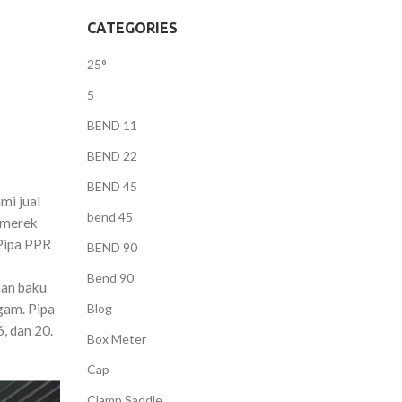
CATEGORIES
25°
5
BEND 11
BEND 22
BEND 45
mi jual
bend 45
 merek
Pipa PPR
BEND 90
Bend 90
han baku
gam. Pipa
Blog
, dan 20.
Box Meter
Cap
Clamp Saddle