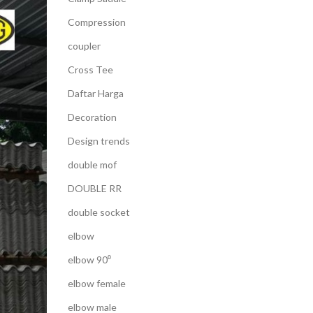
Compression
coupler
Cross Tee
Daftar Harga
Decoration
Design trends
double mof
DOUBLE RR
double socket
elbow
elbow 90⁰
elbow female
elbow male