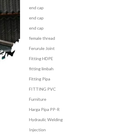
end cap
end cap
end cap
female thread
Ferurule Joint
Fitting HDPE
fitting limbah
Fitting Pipa
FITTING PVC
Furniture
Harga Pipa PP-R
Hydraulic Welding
Injection