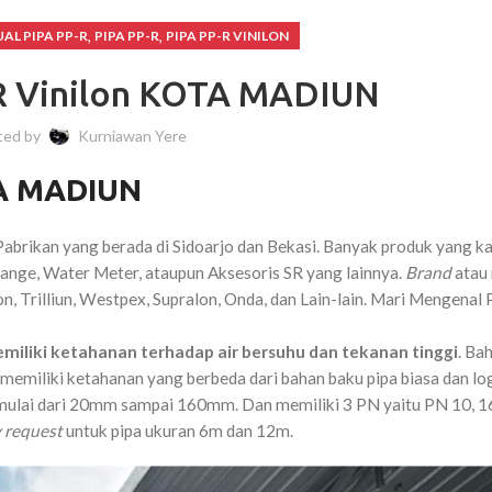
,
,
UAL PIPA PP-R
PIPA PP-R
PIPA PP-R VINILON
-R Vinilon KOTA MADIUN
ted by
Kurniawan Yere
TA MADIUN
abrikan yang berada di Sidoarjo dan Bekasi. Banyak produk yang ka
lange, Water Meter, ataupun Aksesoris SR yang lainnya.
Brand
atau
n, Trilliun, Westpex, Supralon, Onda, dan Lain-lain.
Mari Mengenal 
miliki ketahanan terhadap air bersuhu dan tekanan tinggi
. Ba
 memiliki ketahanan yang berbeda dari bahan baku pipa biasa dan lo
ulai dari 20mm sampai 160mm. Dan memiliki 3 PN yaitu PN 10, 16
 request
untuk pipa ukuran 6m dan 12m.