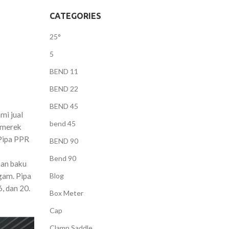
CATEGORIES
25°
5
BEND 11
BEND 22
BEND 45
mi jual
bend 45
 merek
Pipa PPR
BEND 90
Bend 90
han baku
gam. Pipa
Blog
, dan 20.
Box Meter
Cap
Clamp Saddle