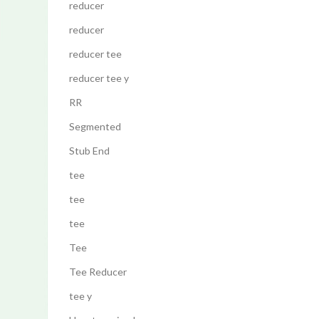
reducer
reducer
reducer tee
reducer tee y
RR
Segmented
Stub End
tee
tee
tee
Tee
Tee Reducer
tee y