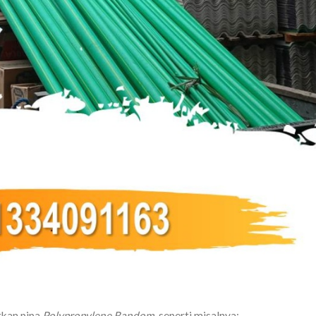
tkan pipa
Polypropylene Random,
seperti misalnya: