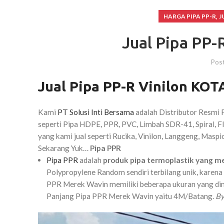
,
HARGA PIPA PP-R
J
Jual Pipa PP
Pos
Jual Pipa PP-R Vinilon KO
Kami
PT Solusi Inti Bersama
adalah Distributor Resmi P
seperti Pipa HDPE, PPR, PVC, Limbah SDR-41, Spiral, F
yang kami jual seperti Rucika, Vinilon, Langgeng, Maspio
Sekarang Yuk…
Pipa PPR
Pipa PPR
adalah
produk pipa termoplastik yang me
Polypropylene Random sendiri terbilang unik, karena
PPR Merek Wavin memiliki beberapa ukuran yang dim
Panjang Pipa PPR Merek Wavin yaitu 4M/Batang.
By