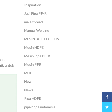
Inspiration
Jual Pipa PP-R
male thread
Manual Welding
MESIN BUTT FUSION
Mesin HDPE
Mesin Pipa PP-R
ain.
Mesin PPR
aik untuk
MOF
New
News
Face
Pipa HDPE
pipa hdpe indonesia
Twitt