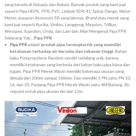
yang berada di Sidoarjo dan Bekasi. Banyak produk yang kami jual
seperti Pipa HDPE, PPR, PVC, Limbah SDR-41, Spiral, Flange, Water
Meter, ataupun Aksesoris SR yang lainnya.
Brand
atau merek yang
kami jual seperti Rucika, Vinilon, Langgeng, Maspion, Trilliun,
Westpex, Supralon, Onda, dan Lain-lain.
Mari Mengenal Pipa PPR
Sekarang Yuk…
Pipa PPR
Pipa PPR
adalah
produk pipa termoplastik yang memiliki
ketahanan terhadap air bersuhu dan tekanan tinggi
. Bahan
baku Polypropylene Random sendiri terbilang unik, karena
memiliki ketahanan yang berbeda dari bahan baku pipa biasa dan
logam. Pipa PPR Merek Wavin memiliki beberapa ukuran yang
dimulai dari 20mm sampai 160mm. Dan memiliki 3 PN yaitu PN 10,
16, dan 20. Panjang Pipa PPR Merek Wavin yaitu 4M/Batang.
By
request
untuk pipa ukuran 6m dan 12m.