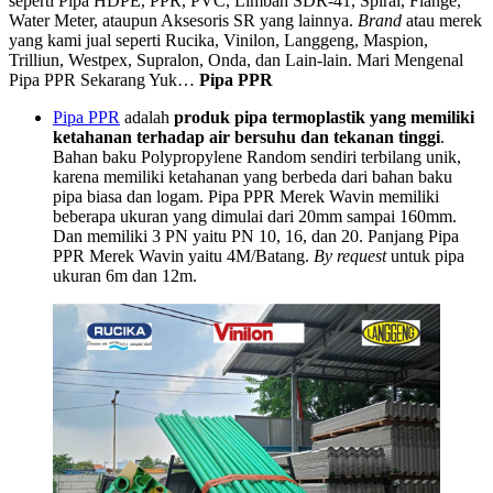
seperti Pipa HDPE, PPR, PVC, Limbah SDR-41, Spiral, Flange,
Water Meter, ataupun Aksesoris SR yang lainnya.
Brand
atau merek
yang kami jual seperti Rucika, Vinilon, Langgeng, Maspion,
Trilliun, Westpex, Supralon, Onda, dan Lain-lain.
Mari Mengenal
Pipa PPR Sekarang Yuk…
Pipa PPR
Pipa PPR
adalah
produk pipa termoplastik yang memiliki
ketahanan terhadap air bersuhu dan tekanan tinggi
.
Bahan baku Polypropylene Random sendiri terbilang unik,
karena memiliki ketahanan yang berbeda dari bahan baku
pipa biasa dan logam. Pipa PPR Merek Wavin memiliki
beberapa ukuran yang dimulai dari 20mm sampai 160mm.
Dan memiliki 3 PN yaitu PN 10, 16, dan 20. Panjang Pipa
PPR Merek Wavin yaitu 4M/Batang.
By request
untuk pipa
ukuran 6m dan 12m.