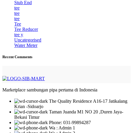
Stub End
tee
tee
tee
Tee
Tee Reducer
tee y
Uncategorised
Water Meter
Recent Comments
Marketplace sambungan pipa pertama di Indonesia
The Quality Residence A16-17 Jatikalang
Krian -Sidoarjo
Taman Juanda M1 NO 20 ,Duren Jaya-
Bekasi Timur
Phone: 031-99894287
Wa : Admin 1