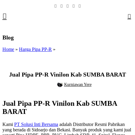
0
Blog
Home
»
Harga Pipa PP-R
»
,
,
,
HARGA PIPA PP-R
JUAL PIPA PP-R
PIPA PP-R
PIPA PP-R VINILON
Jual Pipa PP-R Vinilon Kab SUMBA BARAT
Kurniawan Yere
Jual Pipa PP-R Vinilon Kab SUMBA
BARAT
Kami
PT Solusi Inti Bersama
adalah Distributor Resmi Pabrikan
yang berada di Sidoarjo dan Bekasi. Banyak produk yang kami jual