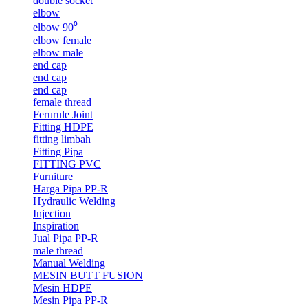
double socket
elbow
elbow 90⁰
elbow female
elbow male
end cap
end cap
end cap
female thread
Ferurule Joint
Fitting HDPE
fitting limbah
Fitting Pipa
FITTING PVC
Furniture
Harga Pipa PP-R
Hydraulic Welding
Injection
Inspiration
Jual Pipa PP-R
male thread
Manual Welding
MESIN BUTT FUSION
Mesin HDPE
Mesin Pipa PP-R