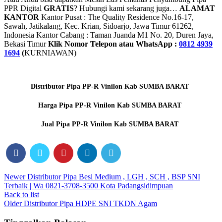
PPR Digital
GRATIS
? Hubungi kami sekarang juga…
ALAMAT
KANTOR
Kantor Pusat : The Quality Residence No.16-17,
Sawah, Jatikalang, Kec. Krian, Sidoarjo, Jawa Timur 61262,
Indonesia Kantor Cabang : Taman Juanda M1 No. 20, Duren Jaya,
Bekasi Timur
Klik Nomor Telepon atau WhatsApp :
0812 4939
1694
(
KURNIAWAN)
Distributor Pipa PP-R Vinilon Kab SUMBA BARAT
Harga Pipa PP-R Vinilon Kab SUMBA BARAT
Jual Pipa PP-R Vinilon Kab SUMBA BARAT
Newer
Distributor Pipa Besi Medium , LGH , SCH , BSP SNI
Terbaik | Wa 0821-3708-3500 Kota Padangsidimpuan
Back to list
Older
Distributor Pipa HDPE SNI TKDN Agam