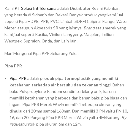
Kami
PT Solusi Inti Bersama
adalah Distributor Resmi Pabrikan
yang berada di Sidoarjo dan Bekasi. Banyak produk yang kami jual
seperti Pipa HDPE, PPR, PVC, Limbah SDR-41, Spiral, Flange, Water
Meter, ataupun Aksesoris SR yang lainnya.
Brand
atau merek yang
kami jual seperti Rucika, Vinilon, Langgeng, Maspion, Trilliun,
Westpex, Supralon, Onda, dan Lain-lain.
Mari Mengenal Pipa PPR Sekarang Yuk…
Pipa PPR
Pipa PPR
adalah
produk pipa termoplastik yang memiliki
ketahanan terhadap air bersuhu dan tekanan tinggi
. Bahan
baku Polypropylene Random sendiri terbilang unik, karena
memiliki ketahanan yang berbeda dari bahan baku pipa biasa dan
logam. Pipa PPR Merek Wavin memiliki beberapa ukuran yang
dimulai dari 20mm sampai 160mm. Dan memiliki 3 PN yaitu PN 10,
16, dan 20. Panjang Pipa PPR Merek Wavin yaitu 4M/Batang.
By
request
untuk pipa ukuran 6m dan 12m.