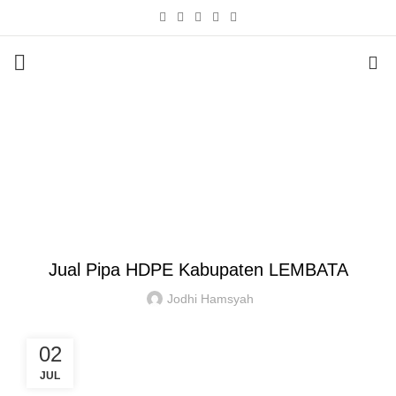
0
Blog
HOME
PIPA HDPE
PIPA HDPE
Jual Pipa HDPE Kabupaten LEMBATA
Jodhi Hamsyah
02
JUL