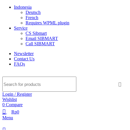
Indonesia
Deutsch
French
Requires WPML plugin
Service
CS Sibmart
Email SIBMART
Call SIBMART
Newsletter
Contact Us
FAQs
Login / Register
Wishlist
0
Compare
Rp
0
Menu