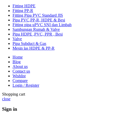
Fitting HDPE
Fitting PP-R
Fitting Pipa PVC Standard JIS
Pipa PVC,PP-R, HDPE & Besi
Fitting pipa uPVC SNI dan Limbah
Sambungan Rumah & Valve
Pipa HDPE ,PVC, PPR , Besi
Valve
Pipa Subduct & Gas
Mesin las HDPE & PP-R
Home
Blog
About us
Contact us
Wishlist
Compare
Login / Register
Shopping cart
close
Sign in