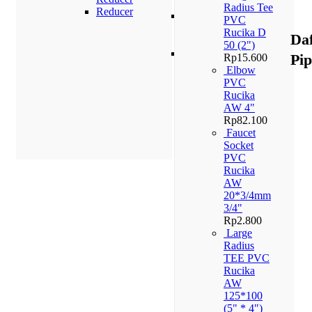
PN 10
Radius Tee
Reducer
Pipa
PVC
PPR
Rucika D
Da
PN 16
50 (2")
Pipa
Pi
Rp
15.600
PPR
Elbow
PN 20
PVC
Rucika
AW 4"
Rp
82.100
Faucet
Socket
PVC
Rucika
AW
20*3/4mm
3/4"
Rp
2.800
Large
Radius
TEE PVC
Rucika
AW
125*100
(5" * 4")