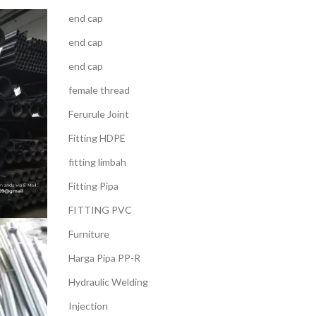
end cap
end cap
end cap
female thread
Ferurule Joint
Fitting HDPE
fitting limbah
Fitting Pipa
FITTING PVC
Furniture
Harga Pipa PP-R
Hydraulic Welding
Injection