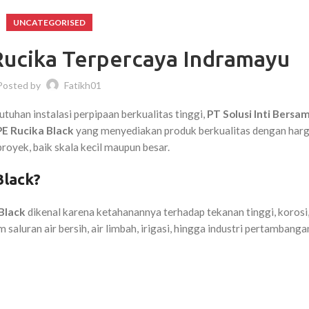
UNCATEGORISED
ucika Terpercaya Indramayu
Posted by
Fatikh01
tuhan instalasi perpipaan berkualitas tinggi,
PT Solusi Inti Bersa
PE Rucika Black
yang menyediakan produk berkualitas dengan har
royek, baik skala kecil maupun besar.
Black?
Black
dikenal karena ketahanannya terhadap tekanan tinggi, korosi,
m saluran air bersih, air limbah, irigasi, hingga industri pertambanga