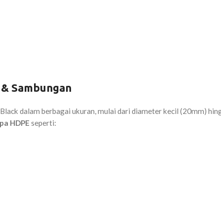
n & Sambungan
lack dalam berbagai ukuran, mulai dari diameter kecil (20mm) hin
ipa HDPE
seperti: