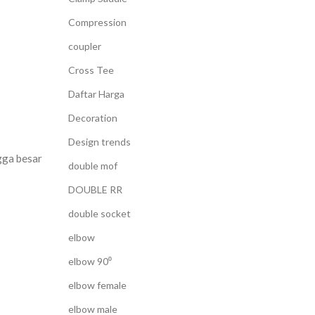
Compression
coupler
Cross Tee
Daftar Harga
Decoration
Design trends
gga besar
double mof
DOUBLE RR
double socket
elbow
elbow 90⁰
elbow female
elbow male