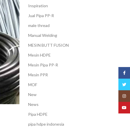
Inspiration
Jual Pipa PP-R
male thread
Manual Welding
MESIN BUTT FUSION
Mesin HDPE
Mesin Pipa PP-R
Face
Mesin PPR
Twitt
MOF
New
Insta
News
YouT
Pipa HDPE
pipa hdpe indonesia