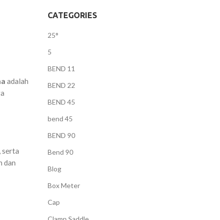
CATEGORIES
25°
5
BEND 11
ma
adalah
BEND 22
ga
BEND 45
bend 45
BEND 90
 serta
Bend 90
n dan
Blog
Box Meter
Cap
Clamp Saddle