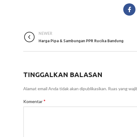
NEWER
Harga Pipa & Sambungan PPR Rucika Bandung
TINGGALKAN BALASAN
Alamat email Anda tidak akan dipublikasikan.
Ruas yang waji
*
Komentar