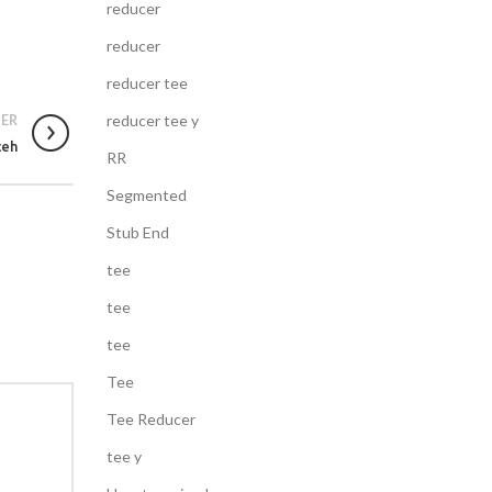
reducer
reducer
reducer tee
reducer tee y
ER
ceh
RR
Segmented
Stub End
tee
tee
tee
Tee
Tee Reducer
tee y