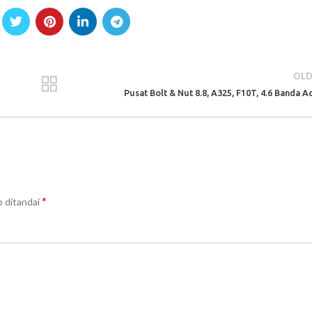
OLD
Pusat Bolt & Nut 8.8, A325, F10T, 4.6 Banda A
*
b ditandai