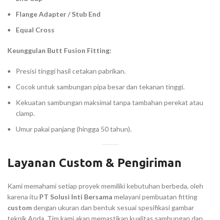
Flange Adapter / Stub End
Equal Cross
Keunggulan Butt Fusion Fitting:
Presisi tinggi hasil cetakan pabrikan.
Cocok untuk sambungan pipa besar dan tekanan tinggi.
Kekuatan sambungan maksimal tanpa tambahan perekat atau
clamp.
Umur pakai panjang (hingga 50 tahun).
Layanan Custom & Pengiriman
Kami memahami setiap proyek memiliki kebutuhan berbeda, oleh
karena itu
PT Solusi Inti Bersama
melayani pembuatan fitting
custom
dengan ukuran dan bentuk sesuai spesifikasi gambar
teknik Anda. Tim kami akan memastikan kualitas sambungan dan