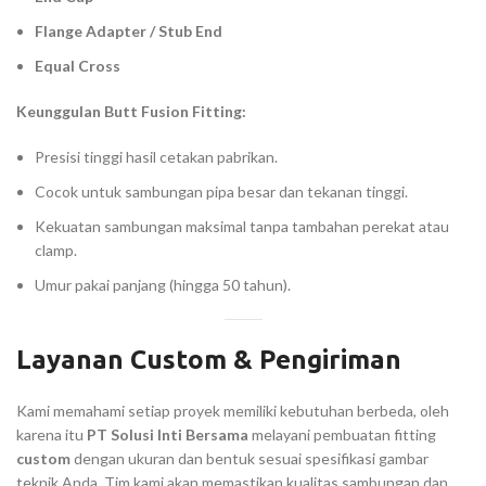
Flange Adapter / Stub End
Equal Cross
Keunggulan Butt Fusion Fitting:
Presisi tinggi hasil cetakan pabrikan.
Cocok untuk sambungan pipa besar dan tekanan tinggi.
Kekuatan sambungan maksimal tanpa tambahan perekat atau
clamp.
Umur pakai panjang (hingga 50 tahun).
Layanan Custom & Pengiriman
Kami memahami setiap proyek memiliki kebutuhan berbeda, oleh
karena itu
PT Solusi Inti Bersama
melayani pembuatan fitting
custom
dengan ukuran dan bentuk sesuai spesifikasi gambar
teknik Anda. Tim kami akan memastikan kualitas sambungan dan