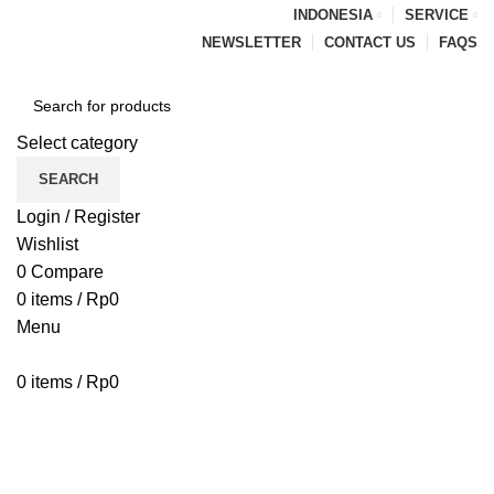
INDONESIA
SERVICE
NEWSLETTER
CONTACT US
FAQS
Select category
SEARCH
Login / Register
Wishlist
0
Compare
0
items
/
Rp
0
Menu
0
items
/
Rp
0
Browse Categories
HOME
BLOG
ABOUT US
CONTACT US
PENAWARAN PIPA