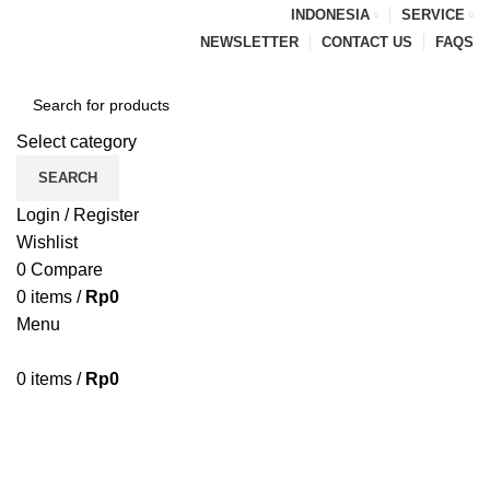
INDONESIA
SERVICE
NEWSLETTER
CONTACT US
FAQS
Select category
SEARCH
Login / Register
Wishlist
0
Compare
0
items
/
Rp
0
Menu
0
items
/
Rp
0
Browse Categories
HOME
BLOG
ABOUT US
CONTACT US
PENAWARAN PIPA