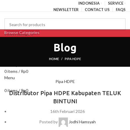
INDONESIA
SERVICE
NEWSLETTER
CONTACT US
FAQS
Browse Categories
Select category
HOME
BLOG
ABOUT US
CONTACT US
SEARCH
Blog
PENAWARAN PIPA
Login / Register
Wishlist
HOME
PIPA HDPE
0
Compare
0
items
/
Rp
0
Menu
Pipa HDPE
0
items
/
Rp
0
Distributor Pipa HDPE Kabupaten TELUK
BINTUNI
16th Februari 2026
Posted by
Jodhi Hamsyah