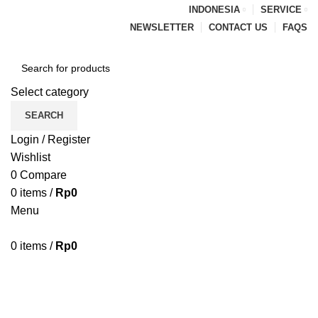
INDONESIA
SERVICE
NEWSLETTER
CONTACT US
FAQS
Select category
SEARCH
Login / Register
Wishlist
0
Compare
0
items
/
Rp
0
Menu
0
items
/
Rp
0
Browse Categories
HOME
BLOG
ABOUT US
CONTACT US
PENAWARAN PIPA