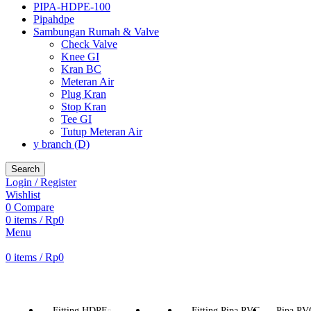
PIPA-HDPE-100
Pipahdpe
Sambungan Rumah & Valve
Check Valve
Knee GI
Kran BC
Meteran Air
Plug Kran
Stop Kran
Tee GI
Tutup Meteran Air
y branch (D)
Search
Login / Register
Wishlist
0
Compare
0
items
/
Rp
0
Menu
0
items
/
Rp
0
Browse Categories
Fitting HDPE
Fitting Pipa PVC
Pipa PV