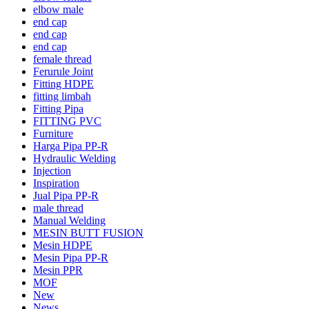
elbow male
end cap
end cap
end cap
female thread
Ferurule Joint
Fitting HDPE
fitting limbah
Fitting Pipa
FITTING PVC
Furniture
Harga Pipa PP-R
Hydraulic Welding
Injection
Inspiration
Jual Pipa PP-R
male thread
Manual Welding
MESIN BUTT FUSION
Mesin HDPE
Mesin Pipa PP-R
Mesin PPR
MOF
New
News