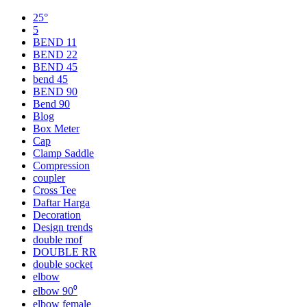
25°
5
BEND 11
BEND 22
BEND 45
bend 45
BEND 90
Bend 90
Blog
Box Meter
Cap
Clamp Saddle
Compression
coupler
Cross Tee
Daftar Harga
Decoration
Design trends
double mof
DOUBLE RR
double socket
elbow
elbow 90⁰
elbow female