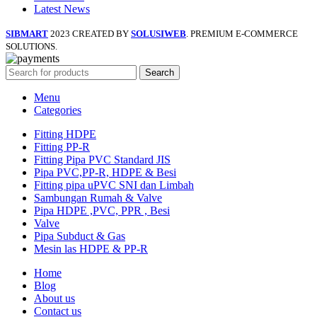
Latest News
SIBMART
2023 CREATED BY
SOLUSIWEB
. PREMIUM E-COMMERCE
SOLUTIONS.
Search
Menu
Categories
Fitting HDPE
Fitting PP-R
Fitting Pipa PVC Standard JIS
Pipa PVC,PP-R, HDPE & Besi
Fitting pipa uPVC SNI dan Limbah
Sambungan Rumah & Valve
Pipa HDPE ,PVC, PPR , Besi
Valve
Pipa Subduct & Gas
Mesin las HDPE & PP-R
Home
Blog
About us
Contact us