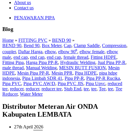
About us
Contact us
PENAWARAN PIPA
Blog
Home
»
FITTING PVC
»
BEND 90
»
BEND 90
,
Bend 90
,
Box Meter
,
Cap
,
Clamp Saddle
,
Compression
,
coupler
,
Daftar Harga
,
elbow
,
elbow 90⁰
,
elbow female
,
elbow
male
,
end cap
,
end cap
,
end cap
,
female thread
,
Fitting HDPE
,
Fitting Pipa
,
Harga Pipa PP-R
,
Hydraulic Welding
,
Jual Pipa PP-R
,
male thread
,
Manual Welding
,
MESIN BUTT FUSION
,
Mesin
HDPE
,
Mesin Pipa PP-R
,
Mesin PPR
,
Pipa HDPE
,
pipa hdpe
indonesia
,
Pipa Limbah SDR 41
,
Pipa PP-R
,
Pipa PP-R Rucika
,
Pipa PVC
,
Pipa PVC AW/D
,
Pipa PVC JIS
,
Pipa Upvc
,
reduced
tee
,
reducer
,
reducer
,
reducer tee
,
Stub End
,
tee
,
tee
,
Tee
,
tee
,
Tee
Reducer
,
Water Meter
Distributor Meteran Air ONDA
Kabupaten LEMBATA
27th April 2026