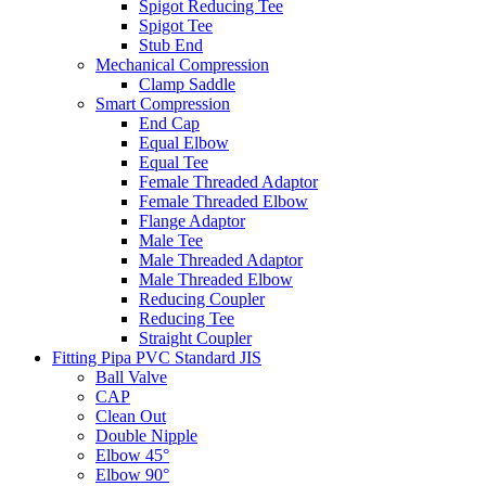
Spigot Reducing Tee
Spigot Tee
Stub End
Mechanical Compression
Clamp Saddle
Smart Compression
End Cap
Equal Elbow
Equal Tee
Female Threaded Adaptor
Female Threaded Elbow
Flange Adaptor
Male Tee
Male Threaded Adaptor
Male Threaded Elbow
Reducing Coupler
Reducing Tee
Straight Coupler
Fitting Pipa PVC Standard JIS
Ball Valve
CAP
Clean Out
Double Nipple
Elbow 45°
Elbow 90°