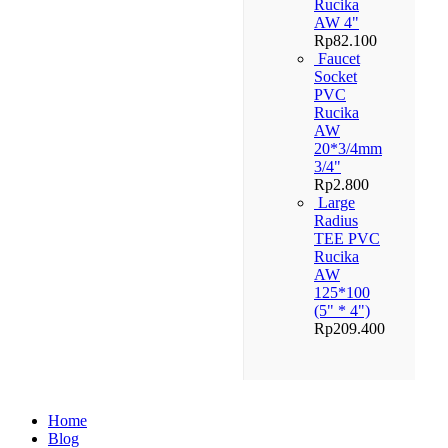
Rucika
AW 4"
Rp
82.100
Faucet
Socket
PVC
Rucika
AW
20*3/4mm
3/4"
Rp
2.800
Large
Radius
TEE PVC
Rucika
AW
125*100
(5" * 4")
Rp
209.400
Home
Blog