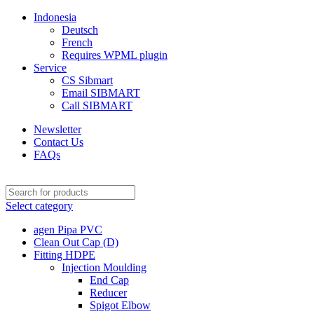
Indonesia
Deutsch
French
Requires WPML plugin
Service
CS Sibmart
Email SIBMART
Call SIBMART
Newsletter
Contact Us
FAQs
Select category
agen Pipa PVC
Clean Out Cap (D)
Fitting HDPE
Injection Moulding
End Cap
Reducer
Spigot Elbow