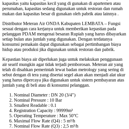
kapasitas yaitu kapasitas kecil yang di gunakan di apartemen atau
perumahan, kapasitas sedang digunakan untuk restoran dan rumah
makan dan kapasitas besar di gunakan oleh pabrik atau lainnya .
Distributor Meteran Air ONDA Kabupaten LEMBATA – Fungsi
sesuai dengan cara kerjanya untuk memberikan kepastian pada
pelanggan PDAM mengenai besaran Rupiah yang harus dibayarkan
setiap bulan atas jumlah yang digunakan. Dengan terdatanya
konsumsi pemakain dapat digunakan sebagai pertimbangan biaya
hidup atau produksi jika digunakan untuk restoran dan pabrik.
Kepastian biaya air diperlukan juga untuk melakukan penggunaan
air searif mungkin agar tidak terjadi pemborosan. Meteran air yang
telah di disahkan pemerintah lewat badan metrology yang sering di
sebut dengan di tera yang disertai segel akan akan menjadi alat ukur
yang harus dipercaya jika digunakan untuk sistem pembayaran atas
jumlah yang di beli atau di konsumsi pelanggan.
Nominal Diameter : DN 20 (3/4″)
Nominal Pressure : 10 Bar
Smallest Readable : 0.1
Registration Capacity : 99999m³
Operating Temperature : Max 50°C
Maximal Flow Rate (Q4) : 5 m³/h
Nominal Flow Rate (Q3) : 2,5 m³/h