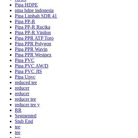
Pipa HDPE
pipa hdpe indonesia
Pipa Limbah SDR 41
Pipa PP-R
Pipa PP-R Rucika
Pipa PP-R Vinilon
Pipa PPR ATP Toro
Pipa PPR Polygon
Pipa PPR Wavin
Pipa PPR Westpex
Pipa PVC
Pipa PVC AW/D
Pipa PVC JIS
Pipa Upvc
reduced tee
reducer
reducer
reducer tee
reducer tee y
RR
Segmented
Stub End
tee
tee
tee