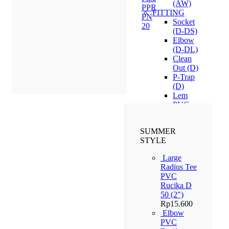
(AW)
PPR
FITTING
PN
Socket
20
(D-DS)
Elbow
(D-DL)
Clean
Out (D)
P-Trap
(D)
Lem
PVC
RuGlue
SUMMER
STYLE
Large
Radius Tee
PVC
Rucika D
50 (2")
Rp
15.600
Elbow
PVC