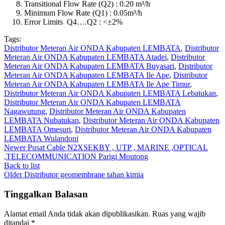
Transitional Flow Rate (Q2) : 0.20 m³/h
Minimum Flow Rate (Q1) : 0.05m³/h
Error Limits Q4….Q2 : <±2%
Tags:
Distributor Meteran Air ONDA Kabupaten LEMBATA
,
Distributor
Meteran Air ONDA Kabupaten LEMBATA Atadei
,
Distributor
Meteran Air ONDA Kabupaten LEMBATA Buyasari
,
Distributor
Meteran Air ONDA Kabupaten LEMBATA Ile Ape
,
Distributor
Meteran Air ONDA Kabupaten LEMBATA Ile Ape Timur
,
Distributor Meteran Air ONDA Kabupaten LEMBATA Lebatukan
,
Distributor Meteran Air ONDA Kabupaten LEMBATA
Nagawutung
,
Distributor Meteran Air ONDA Kabupaten
LEMBATA Nubatukan
,
Distributor Meteran Air ONDA Kabupaten
LEMBATA Omesuri
,
Distributor Meteran Air ONDA Kabupaten
LEMBATA Wulandoni
Newer
Pusat Cable N2XSEKBY , UTP , MARINE ,OPTICAL
,TELECOMMUNICATION Parigi Moutong
Back to list
Older
Distributor geomembrane tahan kimia
Tinggalkan Balasan
Alamat email Anda tidak akan dipublikasikan.
Ruas yang wajib
ditandai
*