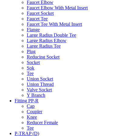
Faucet Elbow
Faucet Elbow With Metal Insert
Faucet Socket
Faucet Tee
Faucet Tee With Metal Insert
Flange
Large Radius Double Tee
Large Radius Elbow
Large Radius Tee
Plug
Reducing Socket
Socket
Sok
Tee
Union Socket
Union Thread
Valve Socket
Y Branch
Fitting PP-R
Cap
Coupler
Knee
Reducer Female
Tee
P-TRAP (D)