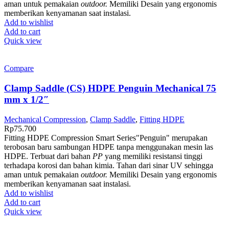
aman untuk pemakaian
outdoor.
Memiliki Desain yang ergonomis
memberikan kenyamanan saat instalasi.
Add to wishlist
Add to cart
Quick view
Compare
Clamp Saddle (CS) HDPE Penguin Mechanical 75
mm x 1/2″
Mechanical Compression
,
Clamp Saddle
,
Fitting HDPE
Rp
75.700
Fitting HDPE Compression Smart Series"Penguin" merupakan
terobosan baru sambungan HDPE tanpa menggunakan mesin las
HDPE. Terbuat dari bahan
PP
yang memiliki resistansi tinggi
terhadapa korosi dan bahan kimia. Tahan dari sinar UV sehingga
aman untuk pemakaian
outdoor.
Memiliki Desain yang ergonomis
memberikan kenyamanan saat instalasi.
Add to wishlist
Add to cart
Quick view