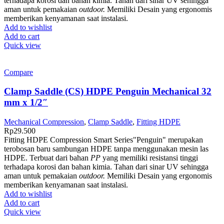
terhadapa korosi dan bahan kimia. Tahan dari sinar UV sehingga
aman untuk pemakaian
outdoor.
Memiliki Desain yang ergonomis
memberikan kenyamanan saat instalasi.
Add to wishlist
Add to cart
Quick view
Compare
Clamp Saddle (CS) HDPE Penguin Mechanical 32
mm x 1/2″
Mechanical Compression
,
Clamp Saddle
,
Fitting HDPE
Rp
29.500
Fitting HDPE Compression Smart Series"Penguin" merupakan
terobosan baru sambungan HDPE tanpa menggunakan mesin las
HDPE. Terbuat dari bahan
PP
yang memiliki resistansi tinggi
terhadapa korosi dan bahan kimia. Tahan dari sinar UV sehingga
aman untuk pemakaian
outdoor.
Memiliki Desain yang ergonomis
memberikan kenyamanan saat instalasi.
Add to wishlist
Add to cart
Quick view