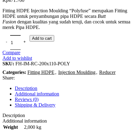
Rp
471.700
Fitting HDPE Injection Moulding “Polyfuse” merupakan Fitting
HDPE untuk penyambungan pipa HDPE secara
Butt
Fusion
dengan kualitas yang sudah teruji, dan cocok untuk semua
merek Pipa HDPE.
Add to cart
Compare
Add to wishlist
SKU:
FH-IM-RC-200x110-POLY
Categories:
Fitting HDPE
,
Injection Moulding
,
Reducer
Share:
Description
Additional information
Reviews (0)
Shipping & Delivery
Description
Additional information
Weight
2,000 kg