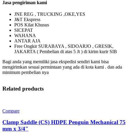
Jasa pengiriman kami
JNE REG , TRUCKING ,OKE,YES
J&T Ekspress
POS Kilat Khusus
SICEPAT
WAHANA
ANTAR AJA
Free Ongkir SURABAYA , SIDOARJO , GRESIK,
JAKARTA ( Pembelian di atas 5 Jt ) di kirim kurir SIB
Bagi anda yang memiliki jasa ekspedisi sendiri kami bisa
mengirimkan sesuai permintaan yang ada di kota kami . dan ada
minimum pembelian nya
Related products
Compare
Clamp Saddle (CS) HDPE Penguin Mechanical 75
mm x 3/4″