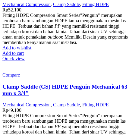
Mechanical Compression
,
Clamp Saddle
,
Fitting HDPE
Rp
52.100
Fitting HDPE Compression Smart Series"Penguin" merupakan
terobosan baru sambungan HDPE tanpa menggunakan mesin las
HDPE. Terbuat dari bahan
PP
yang memiliki resistansi tinggi
terhadapa korosi dan bahan kimia. Tahan dari sinar UV sehingga
aman untuk pemakaian
outdoor.
Memiliki Desain yang ergonomis
memberikan kenyamanan saat instalasi.
Add to wishlist
Add to cart
Quick view
Compare
Clamp Saddle (CS) HDPE Penguin Mechanical 63
mm x 3/4″
Mechanical Compression
,
Clamp Saddle
,
Fitting HDPE
Rp
49.100
Fitting HDPE Compression Smart Series"Penguin" merupakan
terobosan baru sambungan HDPE tanpa menggunakan mesin las
HDPE. Terbuat dari bahan
PP
yang memiliki resistansi tinggi
terhadapa korosi dan bahan kimia. Tahan dari sinar UV sehingga