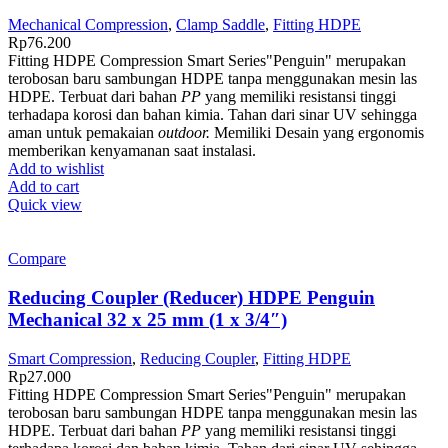
Mechanical Compression
,
Clamp Saddle
,
Fitting HDPE
Rp
76.200
Fitting HDPE Compression Smart Series"Penguin" merupakan
terobosan baru sambungan HDPE tanpa menggunakan mesin las
HDPE. Terbuat dari bahan
PP
yang memiliki resistansi tinggi
terhadapa korosi dan bahan kimia. Tahan dari sinar UV sehingga
aman untuk pemakaian
outdoor.
Memiliki Desain yang ergonomis
memberikan kenyamanan saat instalasi.
Add to wishlist
Add to cart
Quick view
Compare
Reducing Coupler (Reducer) HDPE Penguin
Mechanical 32 x 25 mm (1 x 3/4″)
Smart Compression
,
Reducing Coupler
,
Fitting HDPE
Rp
27.000
Fitting HDPE Compression Smart Series"Penguin" merupakan
terobosan baru sambungan HDPE tanpa menggunakan mesin las
HDPE. Terbuat dari bahan
PP
yang memiliki resistansi tinggi