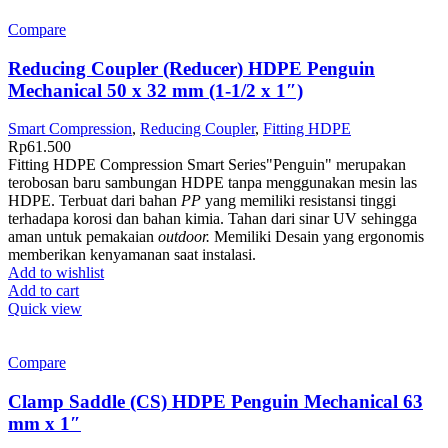
Compare
Reducing Coupler (Reducer) HDPE Penguin
Mechanical 50 x 32 mm (1-1/2 x 1″)
Smart Compression
,
Reducing Coupler
,
Fitting HDPE
Rp
61.500
Fitting HDPE Compression Smart Series"Penguin" merupakan
terobosan baru sambungan HDPE tanpa menggunakan mesin las
HDPE. Terbuat dari bahan
PP
yang memiliki resistansi tinggi
terhadapa korosi dan bahan kimia. Tahan dari sinar UV sehingga
aman untuk pemakaian
outdoor.
Memiliki Desain yang ergonomis
memberikan kenyamanan saat instalasi.
Add to wishlist
Add to cart
Quick view
Compare
Clamp Saddle (CS) HDPE Penguin Mechanical 63
mm x 1″