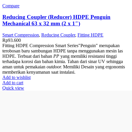
Compare
Reducing Coupler (Reducer) HDPE Penguin
Mechanical 63 x 32 mm (2 x 1″)
Smart Compression
,
Reducing Coupler
,
Fitting HDPE
Rp
93.600
Fitting HDPE Compression Smart Series"Penguin" merupakan
terobosan baru sambungan HDPE tanpa menggunakan mesin las
HDPE. Terbuat dari bahan
PP
yang memiliki resistansi tinggi
terhadapa korosi dan bahan kimia. Tahan dari sinar UV sehingga
aman untuk pemakaian
outdoor.
Memiliki Desain yang ergonomis
memberikan kenyamanan saat instalasi.
Add to wishlist
Add to cart
Quick view