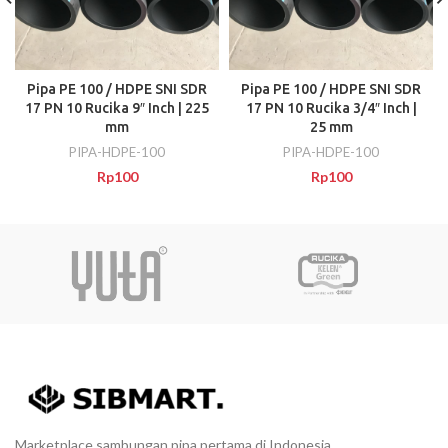
Pipa PE 100 / HDPE SNI SDR
Pipa PE 100 / HDPE SNI SDR
17 PN 10 Rucika 9″ Inch | 225
17 PN 10 Rucika 3/4″ Inch |
mm
25 mm
PIPA-HDPE-100
PIPA-HDPE-100
Rp
100
Rp
100
Marketplace sambungan pipa pertama di Indonesia