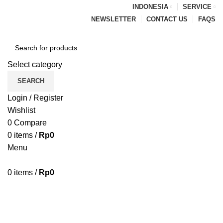
INDONESIA
SERVICE
NEWSLETTER
CONTACT US
FAQS
Select category
SEARCH
Login / Register
Wishlist
0
Compare
0
items
/
Rp
0
Menu
0
items
/
Rp
0
Browse Categories
HOME
BLOG
ABOUT US
CONTACT US
PENAWARAN PIPA