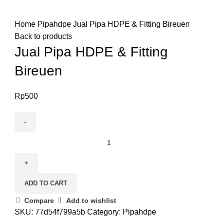
Click to enlarge
Home
Pipahdpe
Jual Pipa HDPE & Fitting Bireuen
Back to products
Jual Pipa HDPE & Fitting
Bireuen
Rp
500
Jual
Pipa
HDPE
&
ADD TO CART
Fitting
Bireuen
Compare
Add to wishlist
quantity
SKU:
77d54f799a5b
Category:
Pipahdpe