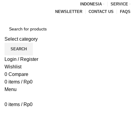
INDONESIA
SERVICE
NEWSLETTER
CONTACT US
FAQS
Select category
SEARCH
Login / Register
Wishlist
0
Compare
0
items
/
Rp
0
Menu
0
items
/
Rp
0
Browse Categories
HOME
BLOG
ABOUT US
CONTACT US
PENAWARAN PIPA