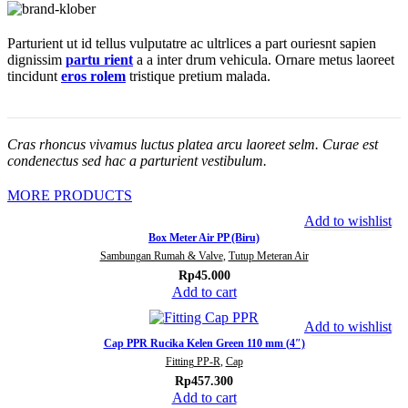
Parturient ut id tellus vulputatre ac ultrlices a part ouriesnt sapien
dignissim
partu rient
a a inter drum vehicula. Ornare metus laoreet
tincidunt
eros rolem
tristique pretium malada.
Cras rhoncus vivamus luctus platea arcu laoreet selm. Curae est
condenectus sed hac a parturient vestibulum.
MORE PRODUCTS
Add to wishlist
Box Meter Air PP (Biru)
Sambungan Rumah & Valve
,
Tutup Meteran Air
Rp
45.000
Add to cart
Add to wishlist
Cap PPR Rucika Kelen Green 110 mm (4″)
Fitting PP-R
,
Cap
Rp
457.300
Add to cart