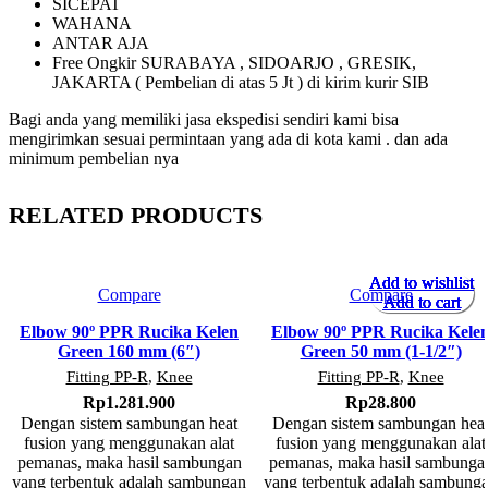
SICEPAT
WAHANA
ANTAR AJA
Free Ongkir SURABAYA , SIDOARJO , GRESIK,
JAKARTA ( Pembelian di atas 5 Jt ) di kirim kurir SIB
Bagi anda yang memiliki jasa ekspedisi sendiri kami bisa
mengirimkan sesuai permintaan yang ada di kota kami . dan ada
minimum pembelian nya
RELATED PRODUCTS
Add to wishlist
Add to wishlist
Add to wishlist
Add to wishlist
Add to wishlist
Add to wishlist
Add to wishlist
Add to wishlist
Compare
Compare
Add to cart
Add to cart
Add to cart
Add to cart
Add to cart
Add to cart
Add to cart
Add to cart
Elbow 90º PPR Rucika Kelen
Elbow 90º PPR Rucika Kele
Green 160 mm (6″)
Green 50 mm (1-1/2″)
Fitting PP-R
,
Knee
Fitting PP-R
,
Knee
Rp
1.281.900
Rp
28.800
Dengan sistem sambungan
heat
Dengan sistem sambungan
hea
fusion
yang menggunakan alat
fusion
yang menggunakan alat
pemanas, maka hasil sambungan
pemanas, maka hasil sambunga
yang terbentuk adalah sambungan
yang terbentuk adalah sambung