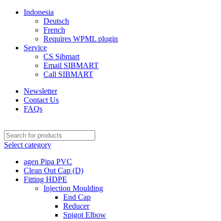
Indonesia
Deutsch
French
Requires WPML plugin
Service
CS Sibmart
Email SIBMART
Call SIBMART
Newsletter
Contact Us
FAQs
Select category
agen Pipa PVC
Clean Out Cap (D)
Fitting HDPE
Injection Moulding
End Cap
Reducer
Spigot Elbow