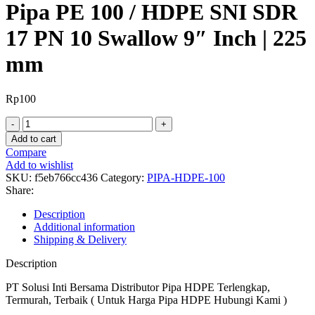
Pipa PE 100 / HDPE SNI SDR
17 PN 10 Swallow 9″ Inch | 225
mm
Rp
100
Pipa
PE
Add to cart
100
Compare
/
Add to wishlist
HDPE
SKU:
f5eb766cc436
Category:
PIPA-HDPE-100
SNI
Share:
SDR
17
Description
PN
Additional information
10
Shipping & Delivery
Swallow
9"
Description
Inch
|
PT Solusi Inti Bersama Distributor Pipa HDPE Terlengkap,
225
Termurah, Terbaik ( Untuk Harga Pipa HDPE Hubungi Kami )
mm