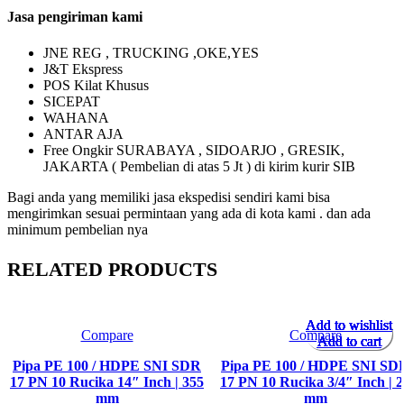
Jasa pengiriman kami
JNE REG , TRUCKING ,OKE,YES
J&T Ekspress
POS Kilat Khusus
SICEPAT
WAHANA
ANTAR AJA
Free Ongkir SURABAYA , SIDOARJO , GRESIK,
JAKARTA ( Pembelian di atas 5 Jt ) di kirim kurir SIB
Bagi anda yang memiliki jasa ekspedisi sendiri kami bisa
mengirimkan sesuai permintaan yang ada di kota kami . dan ada
minimum pembelian nya
RELATED PRODUCTS
Add to wishlist
Add to wishlist
Add to wishlist
Add to wishlist
Add to wishlist
Add to wishlist
Add to wishlist
Add to wishlist
Compare
Compare
Add to cart
Add to cart
Add to cart
Add to cart
Add to cart
Add to cart
Add to cart
Add to cart
Pipa PE 100 / HDPE SNI SDR
Pipa PE 100 / HDPE SNI SD
17 PN 10 Rucika 14″ Inch | 355
17 PN 10 Rucika 3/4″ Inch | 2
mm
mm