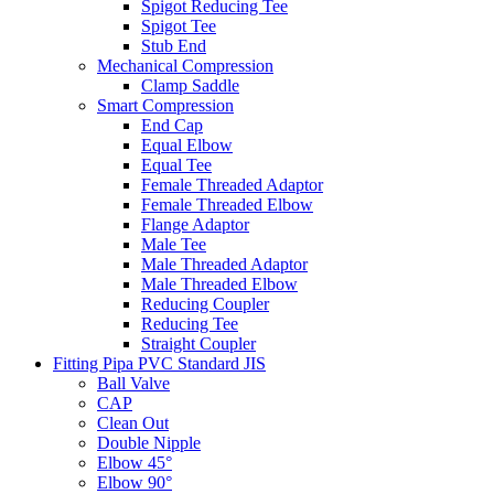
Spigot Reducing Tee
Spigot Tee
Stub End
Mechanical Compression
Clamp Saddle
Smart Compression
End Cap
Equal Elbow
Equal Tee
Female Threaded Adaptor
Female Threaded Elbow
Flange Adaptor
Male Tee
Male Threaded Adaptor
Male Threaded Elbow
Reducing Coupler
Reducing Tee
Straight Coupler
Fitting Pipa PVC Standard JIS
Ball Valve
CAP
Clean Out
Double Nipple
Elbow 45°
Elbow 90°