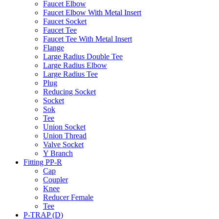
Faucet Elbow
Faucet Elbow With Metal Insert
Faucet Socket
Faucet Tee
Faucet Tee With Metal Insert
Flange
Large Radius Double Tee
Large Radius Elbow
Large Radius Tee
Plug
Reducing Socket
Socket
Sok
Tee
Union Socket
Union Thread
Valve Socket
Y Branch
Fitting PP-R
Cap
Coupler
Knee
Reducer Female
Tee
P-TRAP (D)